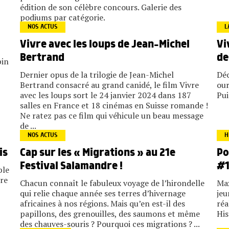
édition de son célèbre concours. Galerie des
podiums par catégorie.
NOS ACTUS
L
Vivre avec les loups de Jean-Michel
Vi
Bertrand
de
pin
Dernier opus de la trilogie de Jean-Michel
Déc
Bertrand consacré au grand canidé, le film Vivre
our
avec les loups sort le 24 janvier 2024 dans 187
Pui
salles en France et 18 cinémas en Suisse romande !
Ne ratez pas ce film qui véhicule un beau message
de ...
NOS ACTUS
H
Cap sur les « Migrations » au 21e
Po
is
Festival Salamandre !
#1
ble
ure
Chacun connaît le fabuleux voyage de l’hirondelle
Max
qui relie chaque année ses terres d’hivernage
jeu
africaines à nos régions. Mais qu’en est-il des
réa
papillons, des grenouilles, des saumons et même
His
des chauves-souris ? Pourquoi ces migrations ? ...