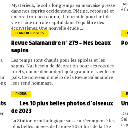
pas
Mystérieux, le sol a longtemps eu mauvaise presse
éth
dans nos esprits occidentaux. Piétiné, retourné et
encore trop peu connu, il fourmille pourtant de
vie et joue un rôle capital dans l’équilibre des
écosystèmes. Une nouvelle étude ...
DERNIÈRES REVUES
F
Revue Salamandre n° 279 – Mes beaux
Po
sapins
la
Les temps sont chauds pour les épicéas et les
sapins. Nul besoin de décoration pour ces rois des
forêts, qui ne demandent qu'à grandir et vieillir en
eur
paix. Ce nouveau numéro de la Revue Salamandre
ong
leur rend hommage.
PHOTOS
J
Les 10 plus belles photos d’oiseaux
nts
Un
de 2023
er
Dan
Sal
La Station ornithologique suisse a récompensé les
esp
plus belles images de l'année 2023 lors de la 12e