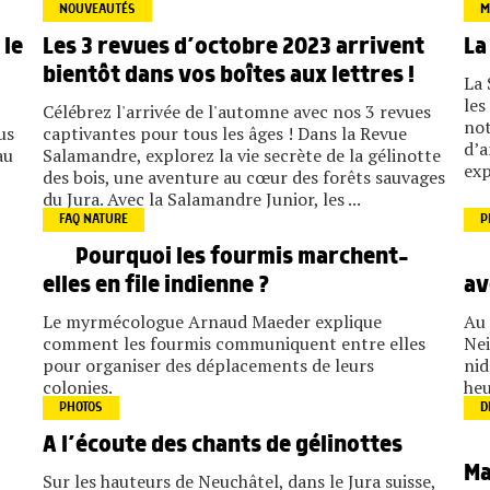
NOUVEAUTÉS
M
 le
Les 3 revues d’octobre 2023 arrivent
La
bientôt dans vos boîtes aux lettres !
La 
les
Célébrez l'arrivée de l'automne avec nos 3 revues
not
us
captivantes pour tous les âges ! Dans la Revue
d’a
au
Salamandre, explorez la vie secrète de la gélinotte
exp
des bois, une aventure au cœur des forêts sauvages
du Jura. Avec la Salamandre Junior, les ...
FAQ NATURE
P
Pourquoi les fourmis marchent-
elles en file indienne ?
av
Le myrmécologue Arnaud Maeder explique
Au 
comment les fourmis communiquent entre elles
Nei
pour organiser des déplacements de leurs
nid
colonies.
heu
PHOTOS
D
A l’écoute des chants de gélinottes
Ma
Sur les hauteurs de Neuchâtel, dans le Jura suisse,