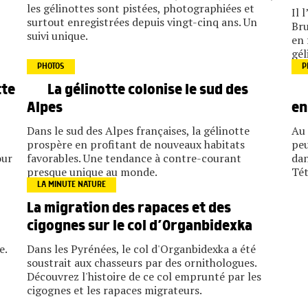
les gélinottes sont pistées, photographiées et
Il 
surtout enregistrées depuis vingt-cinq ans. Un
Bru
suivi unique.
en 
gél
PHOTOS
P
tte
La gélinotte colonise le sud des
Alpes
en
Dans le sud des Alpes françaises, la gélinotte
Au 
prospère en profitant de nouveaux habitats
peu
our
favorables. Une tendance à contre-courant
dan
presque unique au monde.
Tét
LA MINUTE NATURE
La migration des rapaces et des
cigognes sur le col d’Organbidexka
e.
Dans les Pyrénées, le col d'Organbidexka a été
soustrait aux chasseurs par des ornithologues.
Découvrez l'histoire de ce col emprunté par les
cigognes et les rapaces migrateurs.