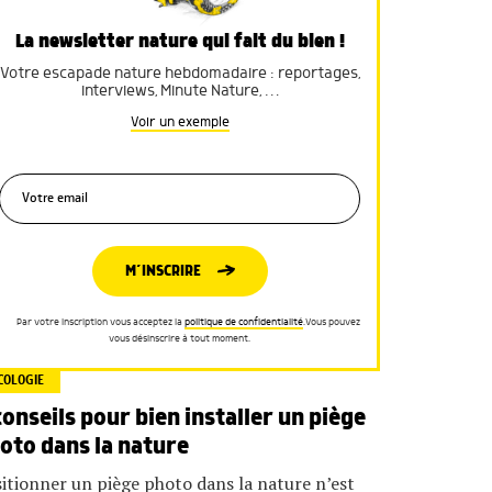
La newsletter nature qui fait du bien !
Votre escapade nature hebdomadaire : reportages,
interviews, Minute Nature, …
Voir un exemple
M’INSCRIRE
Par votre inscription vous acceptez la
politique de confidentialité
.Vous pouvez
vous désinscrire à tout moment.
COLOGIE
conseils pour bien installer un piège
oto dans la nature
itionner un piège photo dans la nature n’est