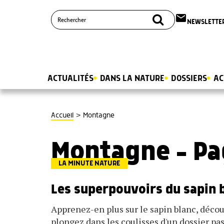
email
NEWSLETTE
ACTUALITÉS
DANS LA NATURE
DOSSIERS
AC
>
Accueil
Montagne
Montagne - Pa
LA MINUTE NATURE
Les superpouvoirs du sapin 
Apprenez-en plus sur le sapin blanc, décou
plongez dans les coulisses d'un dossier p