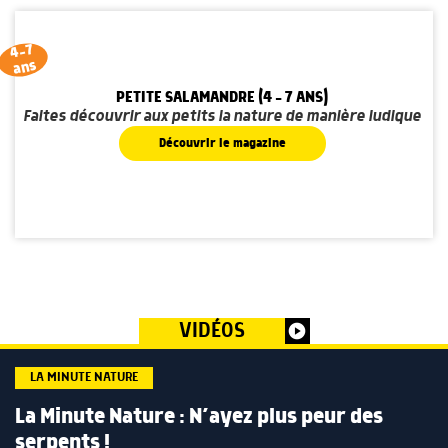
4-7
ans
PETITE SALAMANDRE (4 - 7 ANS)
Faites découvrir aux petits la nature de manière ludique
Découvrir le magazine
VIDÉOS
play_circle
LA MINUTE NATURE
La Minute Nature : N’ayez plus peur des
serpents !