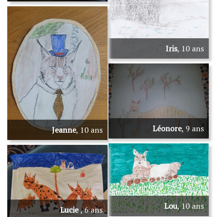
Iris
, 10 ans
Léonore
, 9 ans
Jeanne
, 10 ans
Lou
, 10 ans
Lucie
, 6 ans