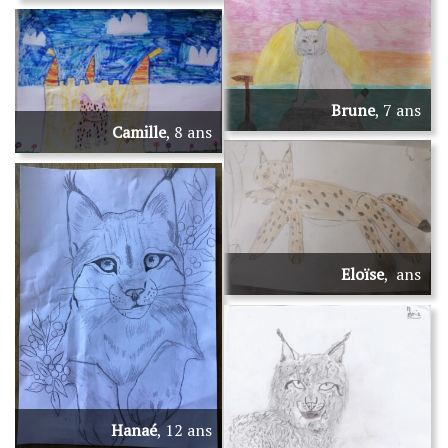
Brune
, 7 ans
Camille
, 8 ans
Eloïse
, ans
Hanaé
, 12 ans