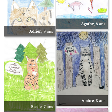
Agathe
, 8 ans
Adrien
, 9 ans
Ambre
, 8 ans
Basile
, 7 ans