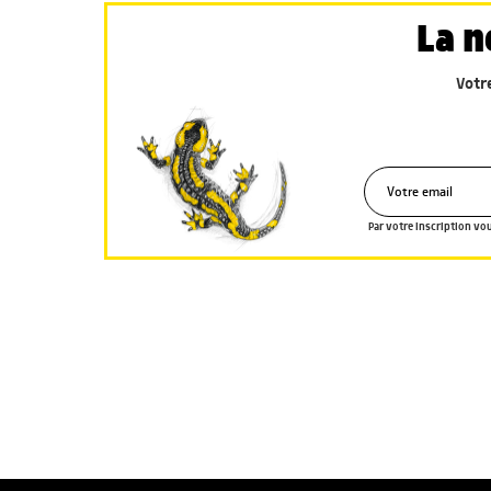
La n
Votr
Par votre inscription vo