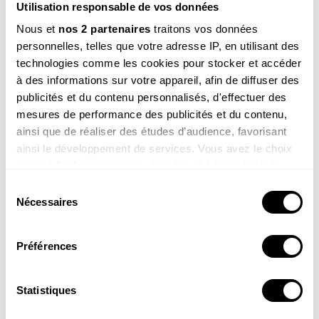
Utilisation responsable de vos données
Nous et
nos 2 partenaires
traitons vos données
M’INSCRIRE
personnelles, telles que votre adresse IP, en utilisant des
Par votre inscription vous acceptez la
politique de confidentialité
.Vous pouvez
technologies comme les cookies pour stocker et accéder
vous désinscrire à tout moment.
à des informations sur votre appareil, afin de diffuser des
publicités et du contenu personnalisés, d'effectuer des
mesures de performance des publicités et du contenu,
ainsi que de réaliser des études d’audience, favorisant
Article ouvert aux
abonnés
ainsi le développement de services. Vous avez le choix
de la
Revue
quant à l'utilisation de vos données et à leurs finalités.
Salamandre
Vous pouvez modifier ou retirer votre consentement à
Sélection
tout moment en consultant la Déclaration relative aux
Nécessaires
du
cookies ou en cliquant sur l'icône de confidentialité.
consentement
Préférences
Si vous le permettez, nous aimerions également :
Collecter des informations sur votre localisation
géographique qui peuvent être précises à plusieurs
Statistiques
mètres près