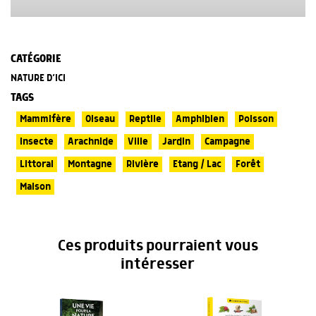
CATÉGORIE
NATURE D’ICI
TAGS
Mammifère
Oiseau
Reptile
Amphibien
Poisson
Insecte
Arachnide
Ville
Jardin
Campagne
Littoral
Montagne
Rivière
Etang / Lac
Forêt
Maison
Ces produits pourraient vous
intéresser