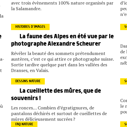
avec trois évènements 100% nature organisés par
d’i
a
la Salamandre.
peu
n’e
la
HISTOIRES D’IMAGES
S
e
La faune des Alpes en été vue par le
photographe Alexandre Scheurer
Dan
de 
Révéler la beauté des sommets prétendument
exc
’a-
austères, c’est ce qui attire ce photographe suisse.
néb
Sortie tardive quelque part dans les vallées des
t
Dranses, en Valais.
DESSINS NATURE
S
La cueillette des mûres, que de
souvenirs !
Com
où
le 
Les ronces… Combien d’égratignures, de
pou
pantalons déchirés et surtout de cueillettes de
mûres délicieusement sucrées ?
FAQ NATURE
S