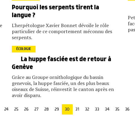
Pourquoi les serpents tirent la
langue ?
Pet
fac
e
L'herpétologue Xavier Bonnet dévoile le rôle
pas
particulier de ce comportement méconnu des
serpents.
ÉCOLOGIE
La huppe fasciée est de retour à
Genève
Grâce au Groupe ornithologique du bassin
genevois, la huppe fasciée, un des plus beaux
oiseaux de Suisse, réinvestit le canton après en
avoir disparu.
24
25
26
27
28
29
30
31
32
33
34
35
36