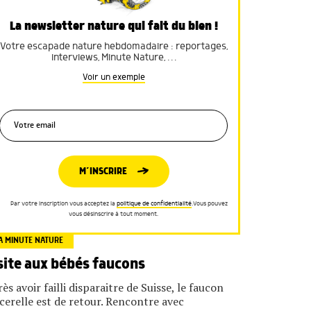
La newsletter nature qui fait du bien !
Votre escapade nature hebdomadaire : reportages,
interviews, Minute Nature, …
Voir un exemple
M’INSCRIRE
Par votre inscription vous acceptez la
politique de confidentialité
.Vous pouvez
vous désinscrire à tout moment.
A MINUTE NATURE
site aux bébés faucons
ès avoir failli disparaitre de Suisse, le faucon
cerelle est de retour. Rencontre avec