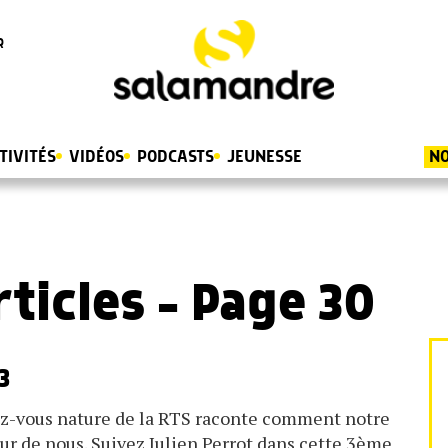
R
TIVITÉS
VIDÉOS
PODCASTS
JEUNESSE
NO
rticles - Page 30
3
ndez-vous nature de la RTS raconte comment notre
ur de nous. Suivez Julien Perrot dans cette 3ème