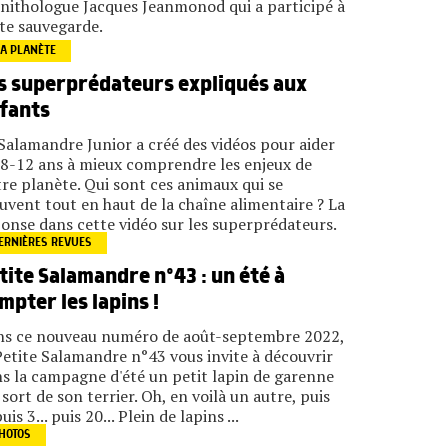
rnithologue Jacques Jeanmonod qui a participé à
te sauvegarde.
A PLANÈTE
s superprédateurs expliqués aux
fants
Salamandre Junior a créé des vidéos pour aider
 8-12 ans à mieux comprendre les enjeux de
re planète. Qui sont ces animaux qui se
uvent tout en haut de la chaîne alimentaire ? La
onse dans cette vidéo sur les superprédateurs.
ERNIÈRES REVUES
tite Salamandre n°43 : un été à
mpter les lapins !
s ce nouveau numéro de août-septembre 2022,
Petite Salamandre n°43 vous invite à découvrir
s la campagne d'été un petit lapin de garenne
 sort de son terrier. Oh, en voilà un autre, puis
puis 3... puis 20... Plein de lapins ...
HOTOS