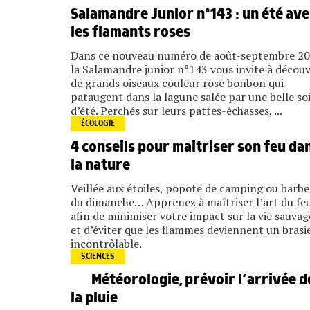
Salamandre Junior n°143 : un été ave
les flamants roses
Dans ce nouveau numéro de août-septembre 20
la Salamandre junior n°143 vous invite à découv
de grands oiseaux couleur rose bonbon qui
pataugent dans la lagune salée par une belle so
d’été. Perchés sur leurs pattes-échasses, ...
ÉCOLOGIE
4 conseils pour maitriser son feu da
la nature
Veillée aux étoiles, popote de camping ou barb
du dimanche… Apprenez à maîtriser l’art du fe
afin de minimiser votre impact sur la vie sauvag
et d’éviter que les flammes deviennent un brasi
incontrôlable.
SCIENCES
Météorologie, prévoir l’arrivée d
la pluie