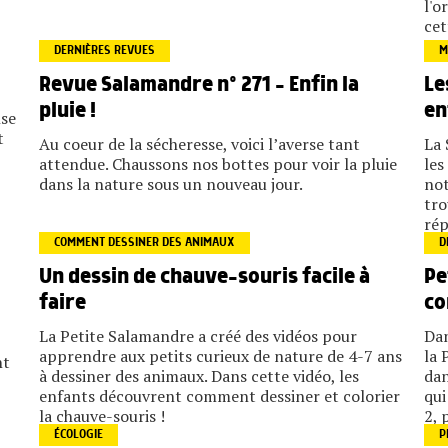
l'o
cet
DERNIÈRES REVUES
M
Revue Salamandre n° 271 – Enfin la
Le
pluie !
en
nse
t
Au coeur de la sécheresse, voici l’averse tant
La 
attendue. Chaussons nos bottes pour voir la pluie
les
dans la nature sous un nouveau jour.
not
tro
rép
COMMENT DESSINER DES ANIMAUX
D
Un dessin de chauve-souris facile à
Pe
faire
co
La Petite Salamandre a créé des vidéos pour
Dan
apprendre aux petits curieux de nature de 4-7 ans
la 
nt
à dessiner des animaux. Dans cette vidéo, les
dan
enfants découvrent comment dessiner et colorier
qui
la chauve-souris !
2, 
ÉCOLOGIE
P