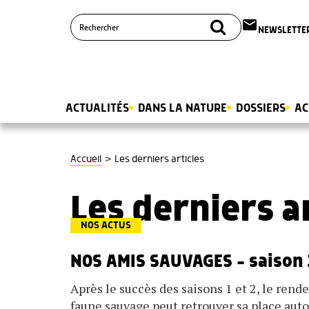
email
NEWSLETTE
ACTUALITÉS
DANS LA NATURE
DOSSIERS
AC
>
Accueil
Les derniers articles
Les derniers a
NOS ACTUS
NOS AMIS SAUVAGES – saison 
Après le succès des saisons 1 et 2, le re
faune sauvage peut retrouver sa place auto