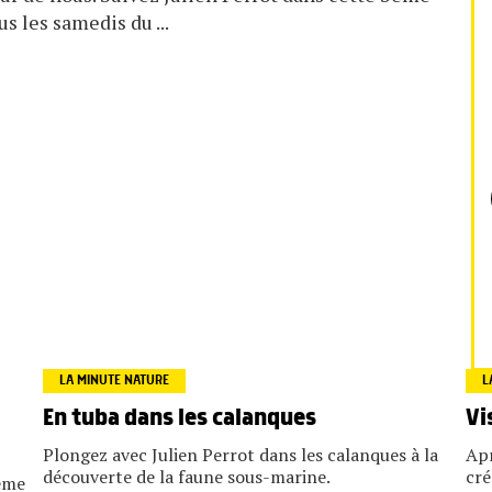
s les samedis du ...
LA MINUTE NATURE
L
En tuba dans les calanques
Vi
Plongez avec Julien Perrot dans les calanques à la
Apr
découverte de la faune sous-marine.
cré
ième