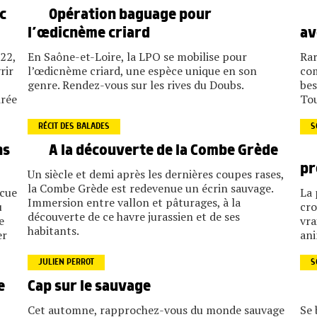
c
Opération baguage pour
l’œdicnème criard
av
22,
En Saône-et-Loire, la LPO se mobilise pour
Rar
rir
l’œdicnème criard, une espèce unique en son
com
genre. Rendez-vous sur les rives du Doubs.
bes
irée
Tou
RÉCIT DES BALADES
S
ns
A la découverte de la Combe Grède
pr
Un siècle et demi après les dernières coupes rases,
la Combe Grède est redevenue un écrin sauvage.
ecue
La 
Immersion entre vallon et pâturages, à la
u
cro
découverte de ce havre jurassien et de ses
e
vra
habitants.
er
ani
JULIEN PERROT
S
e
Cap sur le sauvage
Cet automne, rapprochez-vous du monde sauvage
Se 