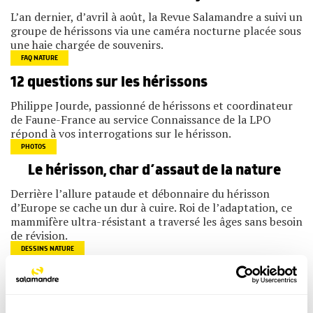
L’an dernier, d’avril à août, la Revue Salamandre a suivi un
groupe de hérissons via une caméra nocturne placée sous
une haie chargée de souvenirs.
FAQ NATURE
12 questions sur les hérissons
Philippe Jourde, passionné de hérissons et coordinateur
de Faune-France au service Connaissance de la LPO
répond à vos interrogations sur le hérisson.
PHOTOS
Le hérisson, char d’assaut de la nature
Derrière l’allure pataude et débonnaire du hérisson
d’Europe se cache un dur à cuire. Roi de l’adaptation, ce
mammifère ultra-résistant a traversé les âges sans besoin
de révision.
DESSINS NATURE
Comment le hérisson se met-il en boule ?
S’il se sent agressé, le hérisson se transforme illico en
pelote d’épingles. Comment fonctionne ce formidable