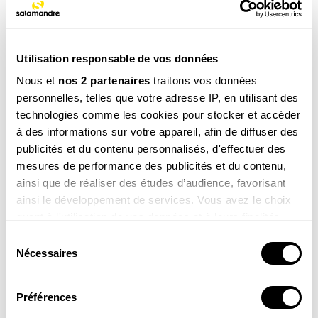
n° 257
Avril - Mai 2020
, article initialement paru sous le titre
"Chat
fait des dégâts"
Utilisation responsable de vos données
VOIR LE SOMMAIRE
Nous et
nos 2 partenaires
traitons vos données
personnelles, telles que votre adresse IP, en utilisant des
REVUE EN LIGNE
technologies comme les cookies pour stocker et accéder
à des informations sur votre appareil, afin de diffuser des
JE M’ABONNE
publicités et du contenu personnalisés, d'effectuer des
A partir de 39€ / an
mesures de performance des publicités et du contenu,
ainsi que de réaliser des études d’audience, favorisant
ainsi le développement de services. Vous avez le choix
quant à l'utilisation de vos données et à leurs finalités.
Vous pouvez modifier ou retirer votre consentement à
Sélection
tout moment en consultant la Déclaration relative aux
Nécessaires
du
CATÉGORIE
cookies ou en cliquant sur l'icône de confidentialité.
consentement
ÉCOLOGIE
TAGS
Préférences
Si vous le permettez, nous aimerions également :
Mammifère
Ville