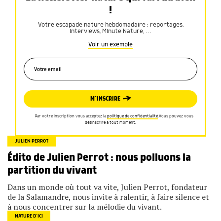
!
Votre escapade nature hebdomadaire : reportages,
interviews, Minute Nature, …
Voir un exemple
M’INSCRIRE
Par votre inscription vous acceptez la
politique de confidentialité
.Vous pouvez vous
désinscrire à tout moment.
JULIEN PERROT
Édito de Julien Perrot : nous polluons la
partition du vivant
Dans un monde où tout va vite, Julien Perrot, fondateur
de la Salamandre, nous invite à ralentir, à faire silence et
à nous concentrer sur la mélodie du vivant.
NATURE D’ICI