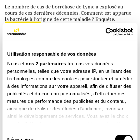
Le nombre de cas de borréliose de Lyme a explosé au
cours de ces dernières décennies. Comment est apparue
la bactérie à l’origine de cette maladie ? Enquête.
LA MINUTE NATURE
La Minute Nature : nos conseils pour éviter
les tiques
Fondateur de La Salamandre, Julien Perrot met le doigt
Utilisation responsable de vos données
sur les idées reçues très tenaces sur cet acarien parasite
Nous et
nos 2 partenaires
traitons vos données
et vous donne ses précieux conseils pour éviter de vous
personnelles, telles que votre adresse IP, en utilisant des
faire mordre !
technologies comme les cookies pour stocker et accéder
NATURE D’ICI
à des informations sur votre appareil, afin de diffuser des
« Au bon endroit, au bon moment » avec
publicités et du contenu personnalisés, d'effectuer des
la relève de l’ornithologie romande
mesures de performance des publicités et du contenu,
Tous les mois, des passionnés d’ornithologie se
ainsi que de réaliser des études d’audience, favorisant
retrouvent au sein de la section « jeunes » de Nos oiseaux.
ainsi le développement de services. Vous avez le choix
Escapade en leur compagnie à La Chassagne d’Onnens (
quant à l'utilisation de vos données et à leurs finalités.
VD ).
Vous pouvez modifier ou retirer votre consentement à
Sélection
NATURE D’ICI
tout moment en consultant la Déclaration relative aux
Nécessaires