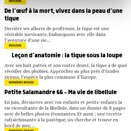
notre site avec nos partenaires de médias sociaux, de
DOSSIERS
publicité et d'analyse, qui peuvent combiner celles-ci
De l’œuf à la mort, vivez dans la peau d’une
avec d'autres informations que vous leur avez fournies
ou qu'ils ont collectées lors de votre utilisation de leurs
tique
services.
Derrière ses allures de profiteuse, la tique est une
véritable survivante. Embarquons avec elle dans
l’aventure d’une vie…
DOSSIERS
Leçon d’anatomie : la tique sous la loupe
Avec ses huit pattes et son rostre denté, la tique a de quoi
réveiller des phobies. Approchez au plus près d’Ixodes
ricinus, l’espèce la plus commune d’Europe.
DERNIÈRES REVUES
Petite Salamandre 66 – Ma vie de libellule
En juin, découvrez avec vos enfants et petits-enfants la
vie virevoltante de la libellule, dans un dossier de 8 pages
avec de belles photos étonnantes. Et aussi : une recette
rafraîchissante à la pastèque, un cherche et trouve en
bord de mer, ...