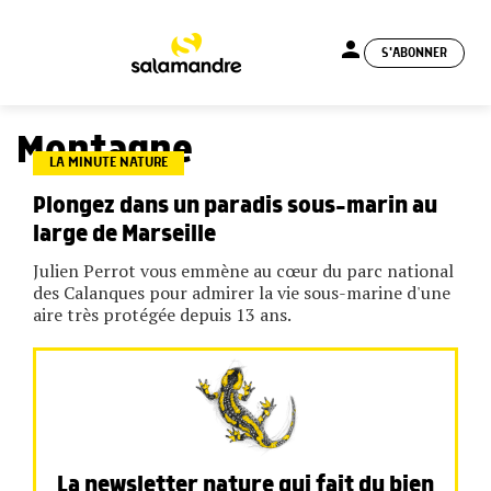
person
S'ABONNER
menu
Montagne
LA MINUTE NATURE
Plongez dans un paradis sous-marin au
large de Marseille
Julien Perrot vous emmène au cœur du parc national
des Calanques pour admirer la vie sous-marine d'une
aire très protégée depuis 13 ans.
La newsletter nature qui fait du bien