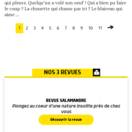
qui pleure. Quelqu’un a volé son oeuf ! Qui a bien pu faire
le coup ? La chouette qui chasse par ici ? Le blaireau qui
aime ...
1
2
3
4
5
6
7
8
9
10
11
NOS 3 REVUES
REVUE SALAMANDRE
Plongez au coeur d'une nature insolite près de chez
vous
Découvrir la revue