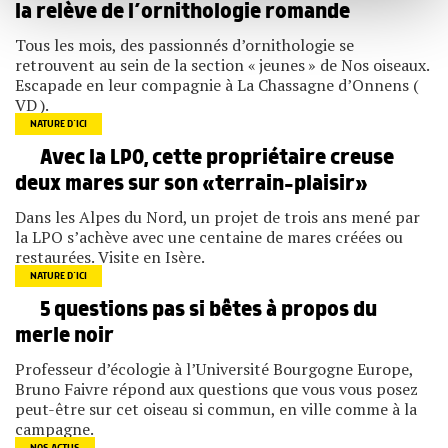
publicité et d'analyse, qui peuvent combiner celles-ci
la relève de l’ornithologie romande
avec d'autres informations que vous leur avez fournies
ou qu'ils ont collectées lors de votre utilisation de leurs
Tous les mois, des passionnés d’ornithologie se
services.
retrouvent au sein de la section « jeunes » de Nos oiseaux.
Escapade en leur compagnie à La Chassagne d’Onnens (
VD ).
NATURE D’ICI
Avec la LPO, cette propriétaire creuse
deux mares sur son «terrain-plaisir»
Dans les Alpes du Nord, un projet de trois ans mené par
la LPO s’achève avec une centaine de mares créées ou
restaurées. Visite en Isère.
NATURE D’ICI
5 questions pas si bêtes à propos du
merle noir
Professeur d’écologie à l’Université Bourgogne Europe,
Bruno Faivre répond aux questions que vous vous posez
peut-être sur cet oiseau si commun, en ville comme à la
campagne.