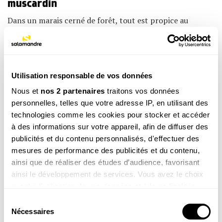
muscardin
Dans un marais cerné de forêt, tout est propice au
muscardin. Encore faut-il le trouver ! Suivons le peintre
naturaliste Jean Chevallier, expert en la matière.
LA MINUTE NATURE
La Minute Nature : rencontre avec
Utilisation responsable de vos données
l’engoulevent, l’oiseau mobylette
Nous et
nos 2 partenaires
traitons vos données
A travers des images poétiques et magiques, Julien
personnelles, telles que votre adresse IP, en utilisant des
Perrot, fondateur de La Salamandre, accompagné du
réalisateur naturaliste Daniel Auclair, vous propose de
technologies comme les cookies pour stocker et accéder
partir à la rencontre de l'engoulevent d'Europe.
à des informations sur votre appareil, afin de diffuser des
DOSSIERS
publicités et du contenu personnalisés, d'effectuer des
Vrai ou faux ? On trie les idées reçues à
mesures de performance des publicités et du contenu,
ainsi que de réaliser des études d’audience, favorisant
propos des tiques
ainsi le développement de services. Vous avez le choix
Rien que d’y penser, ça vous démange. Avant de nous
quant à l'utilisation de vos données et à leurs finalités.
plonger dans l’univers des tiques, répondons à quelques-
Vous pouvez modifier ou retirer votre consentement à
unes de vos préoccupations à leur sujet…
Sélection
tout moment en consultant la Déclaration relative aux
Nécessaires
COULISSES
du
cookies ou en cliquant sur l'icône de confidentialité.