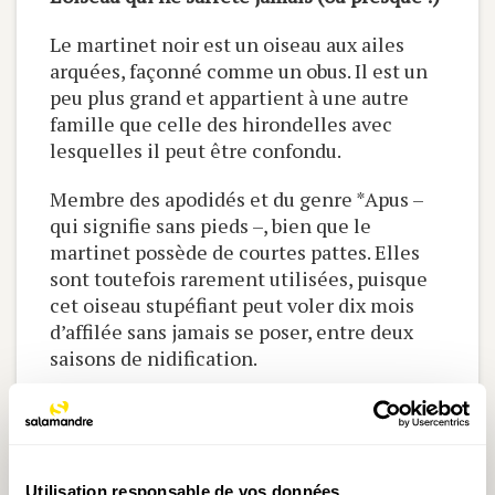
Le martinet noir est un oiseau aux ailes
arquées, façonné comme un obus. Il est un
peu plus grand et appartient à une autre
famille que celle des hirondelles avec
lesquelles il peut être confondu.
Membre des apodidés et du genre *Apus –
qui signifie sans pieds –, bien que le
martinet possède de courtes pattes. Elles
sont toutefois rarement utilisées, puisque
cet oiseau stupéfiant peut voler dix mois
d’affilée sans jamais se poser, entre deux
saisons de nidification.
112 km/h : un record de vitesse !
C’est le record de vitesse enregistré pour
un martinet noir. Imaginez un tel bolide
Utilisation responsable de vos données