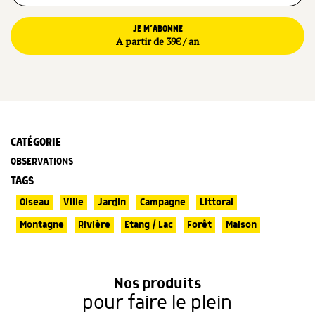
JE M’ABONNE
A partir de 39€ / an
CATÉGORIE
OBSERVATIONS
TAGS
Oiseau
Ville
Jardin
Campagne
Littoral
Montagne
Rivière
Etang / Lac
Forêt
Maison
Nos produits
pour faire le plein