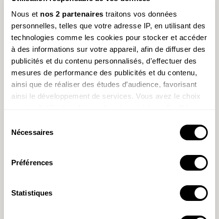
dans les rues étroites ! Certains le
Nous et
nos 2 partenaires
traitons vos données
soupçonnent d’aller encore plus vite.
personnelles, telles que votre adresse IP, en utilisant des
Impressionnant pour un oiseau de ce
technologies comme les cookies pour stocker et accéder
gabarit, pesant une quarantaine de
à des informations sur votre appareil, afin de diffuser des
grammes.
publicités et du contenu personnalisés, d'effectuer des
mesures de performance des publicités et du contenu,
Visionnez notre Minute
ainsi que de réaliser des études d’audience, favorisant
Nature sur les martinets !
ainsi le développement de services. Vous avez le choix
quant à l'utilisation de vos données et à leurs finalités.
Vous pouvez modifier ou retirer votre consentement à
Sélection
tout moment en consultant la Déclaration relative aux
Nécessaires
du
cookies ou en cliquant sur l'icône de confidentialité.
consentement
Préférences
Si vous le permettez, nous aimerions également :
Collecter des informations sur votre localisation
géographique qui peuvent être précises à plusieurs
Statistiques
mètres près
Identifier votre appareil en l'analysant activement