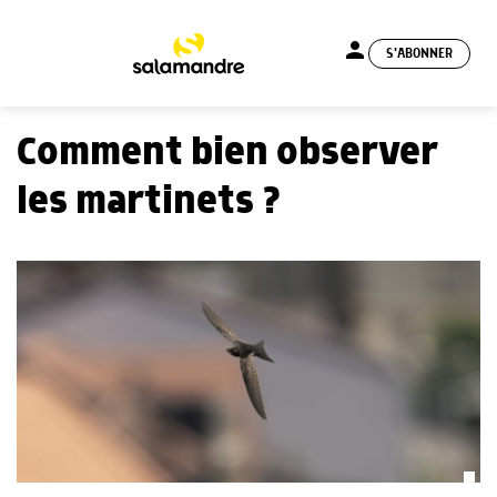
person
S'ABONNER
menu
Comment bien observer
les martinets ?