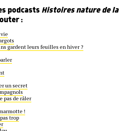
res podcasts
Histoires nature de la
outer :
 vie
cargots
ins gardent leurs feuilles en hiver ?
parler
nt
er un secret
campagnols
e pas de râler
 marmotte !
 pas trop
er
ilou