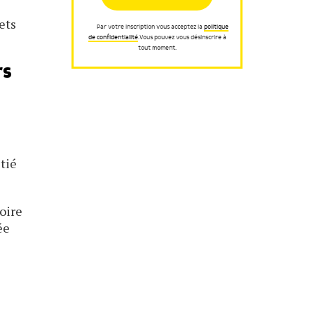
ets
Par votre inscription vous acceptez la
politique
de confidentialité
.Vous pouvez vous désinscrire à
tout moment.
rs
tié
oire
ée