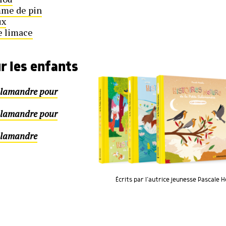
mme de pin
ux
te limace
ur les enfants
Salamandre pour
Salamandre pour
Salamandre
Écrits par l’autrice jeunesse Pascale H