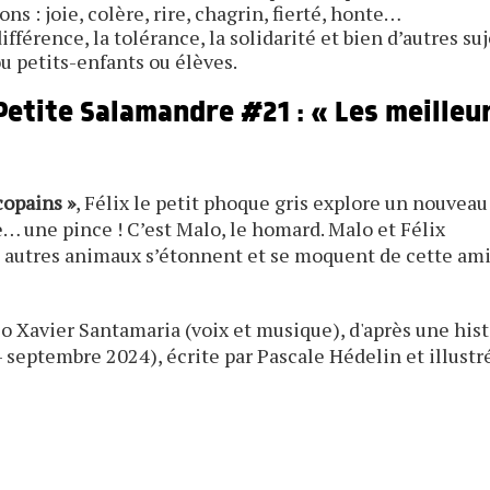
s : joie, colère, rire, chagrin, fierté, honte…
fférence, la tolérance, la solidarité et bien d’autres suj
u petits-enfants ou élèves.
 Petite Salamandre #21 :
« Les meilleu
copains »
, Félix le petit phoque gris explore un nouveau
e… une pince ! C’est Malo, le homard. Malo et Félix
s autres animaux s’étonnent et se moquent de cette ami
io Xavier Santamaria (voix et musique), d'après une hist
- septembre 2024), écrite par Pascale Hédelin et illustr