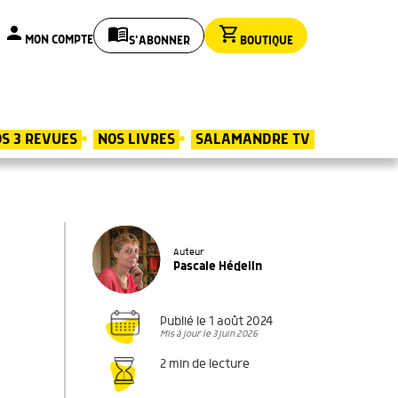
person
menu_book
shopping_cart
MON COMPTE
S'ABONNER
BOUTIQUE
S 3 REVUES
NOS LIVRES
SALAMANDRE TV
Auteur
Pascale Hédelin
Publié le 1 août 2024
Mis à jour le 3 juin 2026
2 min de lecture