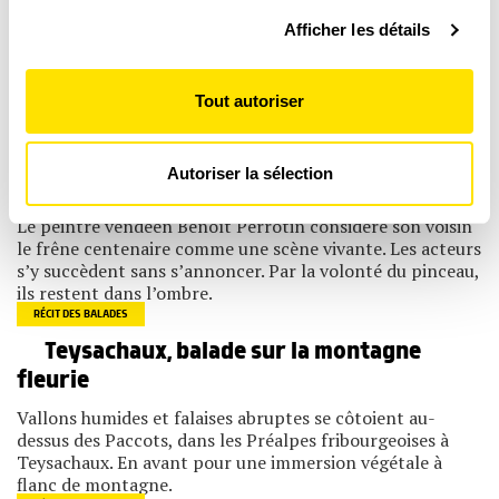
Pour en savoir plus sur le traitement de vos données
Climat d’incertitude pour les lézards face
Afficher les détails
personnelles et définir vos préférences, reportez-vous à
au réchauffement
la
section « Détails »
. Vous pouvez modifier ou retirer
Les lézards, avides de chaleur, vont-ils profiter du
votre consentement à tout moment à partir de la
Tout autoriser
changement climatique ? Notre enquête révèle une
déclaration sur les cookies.
réalité plus complexe.
DESSINS NATURE
Les cookies nous permettent de personnaliser le contenu
Autoriser la sélection
et les annonces, d'offrir des fonctionnalités relatives aux
Dans la ramure du grand frêne
médias sociaux et d'analyser notre trafic. Nous
partageons également des informations sur l'utilisation de
Le peintre vendéen Benoît Perrotin considère son voisin
notre site avec nos partenaires de médias sociaux, de
le frêne centenaire comme une scène vivante. Les acteurs
publicité et d'analyse, qui peuvent combiner celles-ci
s’y succèdent sans s’annoncer. Par la volonté du pinceau,
avec d'autres informations que vous leur avez fournies
ils restent dans l’ombre.
ou qu'ils ont collectées lors de votre utilisation de leurs
services.
RÉCIT DES BALADES
Teysachaux, balade sur la montagne
fleurie
Vallons humides et falaises abruptes se côtoient au-
dessus des Paccots, dans les Préalpes fribourgeoises à
Teysachaux. En avant pour une immersion végétale à
flanc de montagne.