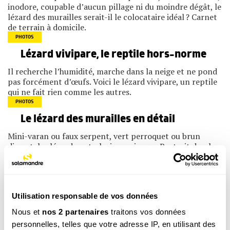
inodore, coupable d’aucun pillage ni du moindre dégât, le
lézard des murailles serait-il le colocataire idéal ? Carnet
de terrain à domicile.
PHOTOS
Lézard vivipare, le reptile hors-norme
Il recherche l’humidité, marche dans la neige et ne pond
pas forcément d’œufs. Voici le lézard vivipare, un reptile
qui ne fait rien comme les autres.
PHOTOS
Le lézard des murailles en détail
Mini-varan ou faux serpent, vert perroquet ou brun
discret, les lézards ont plusieurs visages. Portrait du plus
commun : le lézard des murailles.
PHOTOS
Lézard des souches, un reptile méconnu
qui se raréfie
Utilisation responsable de vos données
Nous et
nos 2 partenaires
traitons vos données
Taille intermédiaire, robe discrète, le lézard des souches
est un roi du camouflage. Ce bel animal qui se raréfie
personnelles, telles que votre adresse IP, en utilisant des