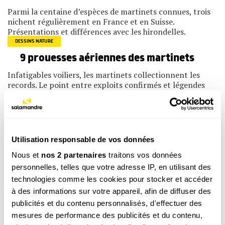
Parmi la centaine d’espèces de martinets connues, trois
nichent régulièrement en France et en Suisse.
Présentations et différences avec les hirondelles.
DESSINS NATURE
9 prouesses aériennes des martinets
Infatigables voiliers, les martinets collectionnent les
records. Le point entre exploits confirmés et légendes
ornithologiques avec les images de Jean-François
Cornuet.
FAQ NATURE
Comment les martinets dorment-ils ?
Utilisation responsable de vos données
Le soir, les martinets montent en tournant dans le ciel,
Nous et
nos 2 partenaires
traitons vos données
puis disparaissent. Réponses de José Haba Rubio,
spécialiste du sommeil.
personnelles, telles que votre adresse IP, en utilisant des
PHOTOS
technologies comme les cookies pour stocker et accéder
à des informations sur votre appareil, afin de diffuser des
Brise & Azur, un couple de martinets suivi
publicités et du contenu personnalisés, d'effectuer des
par une webcam
mesures de performance des publicités et du contenu,
Chaque printemps, Alessandro Staehli, l’auteur de ce