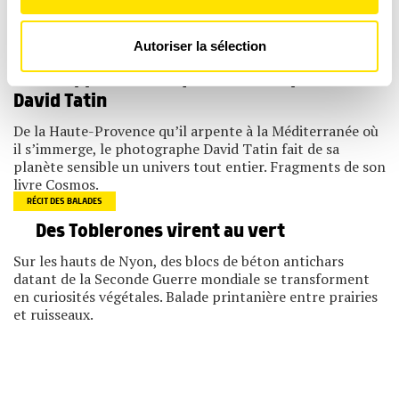
Découvrez les conseils du spécialiste Bernard Genton
pour les attirer sous votre toit.
Les cookies nous permettent de personnaliser le contenu
Autoriser la sélection
PHOTOS
et les annonces, d'offrir des fonctionnalités relatives aux
médias sociaux et d'analyser notre trafic. Nous
Echappées cosmiques avec les photos de
partageons également des informations sur l'utilisation de
notre site avec nos partenaires de médias sociaux, de
David Tatin
publicité et d'analyse, qui peuvent combiner celles-ci
avec d'autres informations que vous leur avez fournies
De la Haute-Provence qu’il arpente à la Méditerranée où
ou qu'ils ont collectées lors de votre utilisation de leurs
il s’immerge, le photographe David Tatin fait de sa
services.
planète sensible un univers tout entier. Fragments de son
livre Cosmos.
RÉCIT DES BALADES
Des Toblerones virent au vert
Sur les hauts de Nyon, des blocs de béton antichars
datant de la Seconde Guerre mondiale se transforment
en curiosités végétales. Balade printanière entre prairies
et ruisseaux.