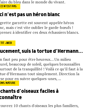
faire du bleu dans le monde du vivant.
ECI N’EST PAS
ci n’est pas un héron blanc
igrette garzette est souvent appelée héron
nc, mais c'est vite oublier le garde-bœufs !
renez à identifier ces deux échassiers blancs.
’TIT +WEB
ucement, suis la tortue d’Hermann…
en faut peu pour être heureux… Un milieu
urel, beaucoup de soleil, quelques broussailles
surtout de la tranquillité ! Voilà ce qu’il faut à la
tue d’Hermann tout simplement. Direction la
se pour en suivre quelques-unes, ...
ONS NATURE
 chants d’oiseaux faciles à
connaître
ouvrez 10 chants d'oiseaux les plus familiers,