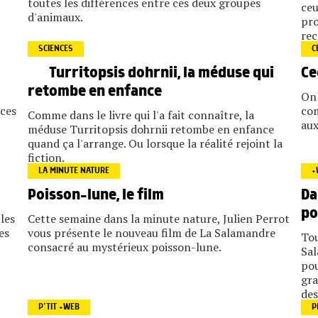
toutes les différences entre ces deux groupes
ceu
d'animaux.
pro
rec
SCIENCES
C
Turritopsis dohrnii, la méduse qui
Ce
retombe en enfance
On 
 ces
com
Comme dans le livre qui l'a fait connaître, la
aux
méduse Turritopsis dohrnii retombe en enfance
quand ça l'arrange. Ou lorsque la réalité rejoint la
fiction.
LA MINUTE NATURE
+
Da
Poisson-lune, le film
po
les
Cette semaine dans la minute nature, Julien Perrot
es
vous présente le nouveau film de La Salamandre
Tou
consacré au mystérieux poisson-lune.
Sal
pou
gra
des
P’TIT +WEB
P