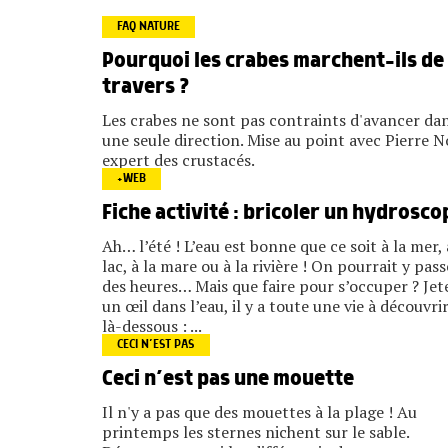
FAQ NATURE
Pourquoi les crabes marchent-ils de
travers ?
Les crabes ne sont pas contraints d'avancer da
une seule direction. Mise au point avec Pierre N
expert des crustacés.
+WEB
Fiche activité : bricoler un hydrosco
Ah… l’été ! L’eau est bonne que ce soit à la mer,
lac, à la mare ou à la rivière ! On pourrait y pass
des heures… Mais que faire pour s’occuper ? Jet
un œil dans l’eau, il y a toute une vie à découvri
là-dessous : ...
CECI N’EST PAS
Ceci n’est pas une mouette
Il n'y a pas que des mouettes à la plage ! Au
printemps les sternes nichent sur le sable.