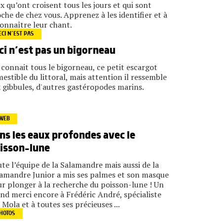
x qu’ont croisent tous les jours et qui sont
che de chez vous. Apprenez à les identifier et à
onnaître leur chant.
ECI N’EST PAS
ci n’est pas un bigorneau
connait tous le bigorneau, ce petit escargot
estible du littoral, mais attention il ressemble
 gibbules, d'autres gastéropodes marins.
WEB
ns les eaux profondes avec le
isson-lune
te l’équipe de la Salamandre mais aussi de la
amandre Junior a mis ses palmes et son masque
r plonger à la recherche du poisson-lune ! Un
nd merci encore à Frédéric André, spécialiste
 Mola et à toutes ses précieuses ...
HOTOS