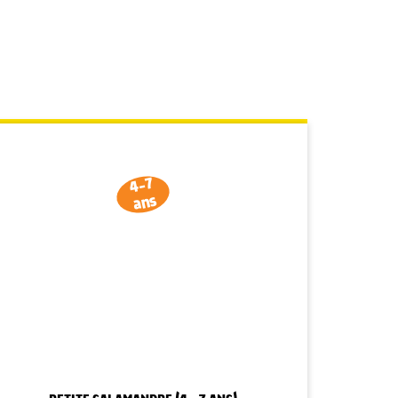
4-7
ans