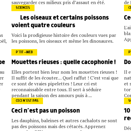
sauvegarder ces milieux pris d’assaut en été.
de 
SCIENCES
C
Les oiseaux et certains poissons
Ce
voient quatre couleurs
L'a
bla
ns
Voici la prodigieuse histoire des couleurs vues par
App
oël,
les poissons, les oiseaux et même les dinosaures.
P’TIT +WEB
P
pe
Mouettes rieuses : quelle cacophonie !
Do
 au
Elles portent bien leur nom les mouettes rieuses !
Il 
er
Il suffit de les écouter… Quel raffut ! C’est vrai que
nat
er
ce sont de vraies pipelettes ! Leur cri est
et 
r
reconnaissable entre tous. Il sert à séduire
tor
pendant la saison des amours puis à ...
Cor
CECI N’EST PAS
S
10
Ceci n’est pas un poisson
re
Les dauphins, baleines et autres cachalots ne sont
pas des poissons mais des cétacés. Apprenez
Déc