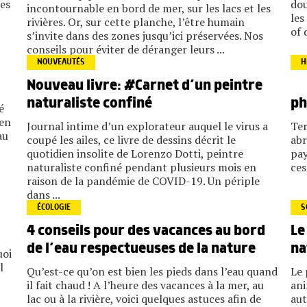
les
dou
incontournable en bord de mer, sur les lacs et les
les
rivières. Or, sur cette planche, l’être humain
of 
s’invite dans des zones jusqu’ici préservées. Nos
conseils pour éviter de déranger leurs ...
NOUVEAUTÉS
H
Nouveau livre: #Carnet d’un peintre
naturaliste confiné
ph
é
 en
Journal intime d’un explorateur auquel le virus a
Ter
au
coupé les ailes, ce livre de dessins décrit le
abr
quotidien insolite de Lorenzo Dotti, peintre
pay
naturaliste confiné pendant plusieurs mois en
ces
raison de la pandémie de COVID-19. Un périple
dans ...
ÉCOLOGIE
S
4 conseils pour des vacances au bord
Le
de l’eau respectueuses de la nature
na
uoi
l
Qu’est-ce qu’on est bien les pieds dans l’eau quand
Le 
il fait chaud ! A l’heure des vacances à la mer, au
ani
lac ou à la rivière, voici quelques astuces afin de
aut