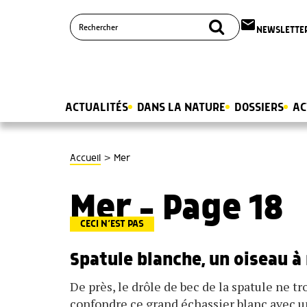
email
NEWSLETTE
ACTUALITÉS
DANS LA NATURE
DOSSIERS
AC
>
Accueil
Mer
Mer - Page 18
CECI N’EST PAS
Spatule blanche, un oiseau à
De près, le drôle de bec de la spatule ne tr
confondre ce grand échassier blanc avec u