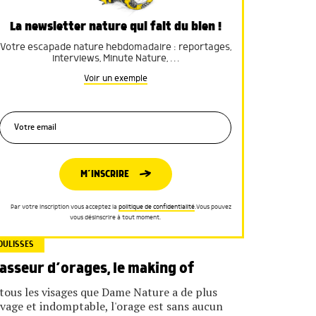
La newsletter nature qui fait du bien !
Votre escapade nature hebdomadaire : reportages,
interviews, Minute Nature, …
Voir un exemple
M’INSCRIRE
Par votre inscription vous acceptez la
politique de confidentialité
.Vous pouvez
vous désinscrire à tout moment.
OULISSES
asseur d’orages, le making of
tous les visages que Dame Nature a de plus
vage et indomptable, l'orage est sans aucun