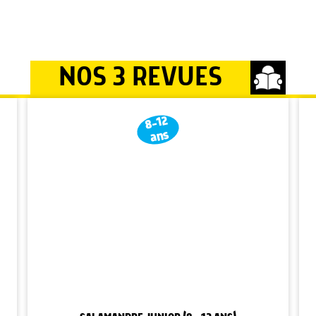
NOS 3 REVUES
8-12
ans