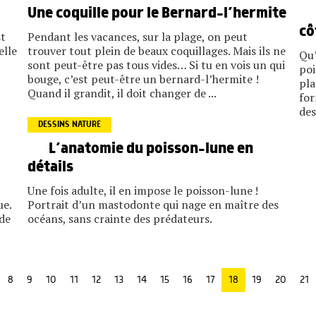
Une coquille pour le Bernard-l’hermite
cô
st
Pendant les vacances, sur la plage, on peut
elle
trouver tout plein de beaux coquillages. Mais ils ne
Qu’
sont peut-être pas tous vides… Si tu en vois un qui
poi
bouge, c’est peut-être un bernard-l’hermite !
pla
Quand il grandit, il doit changer de ...
for
des
DESSINS NATURE
L’anatomie du poisson-lune en
détails
Une fois adulte, il en impose le poisson-lune !
ue.
Portrait d’un mastodonte qui nage en maître des
 de
océans, sans crainte des prédateurs.
8
9
10
11
12
13
14
15
16
17
18
19
20
21