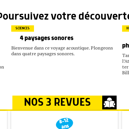
Poursuivez votre découvert
SCIENCES
H
4 paysages sonores
ph
Bienvenue dans ce voyage acoustique. Plongeons
dans quatre paysages sonores.
Tan
l’A
on
ter
Bil
NOS 3 REVUES
8-12
ans