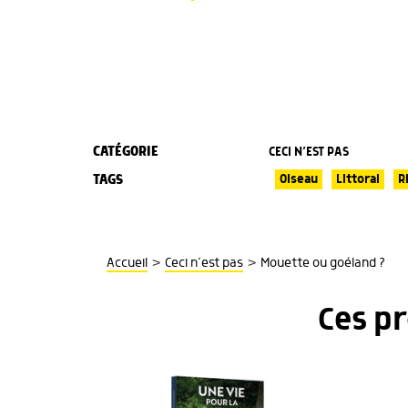
CATÉGORIE
CECI N’EST PAS
TAGS
Oiseau
Littoral
R
>
>
Accueil
Ceci n’est pas
Mouette ou goéland ?
Ces p