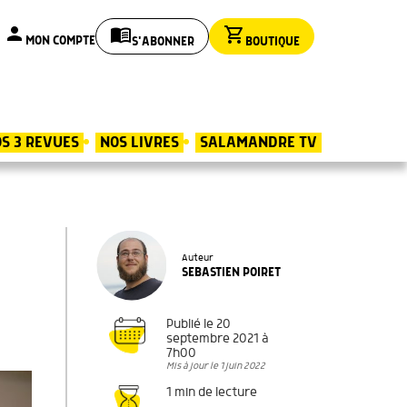
person
menu_book
shopping_cart
MON COMPTE
S'ABONNER
BOUTIQUE
S 3 REVUES
NOS LIVRES
SALAMANDRE TV
Auteur
SEBASTIEN POIRET
Publié le 20
septembre 2021 à
7h00
Mis à jour le 1 juin 2022
1 min de lecture