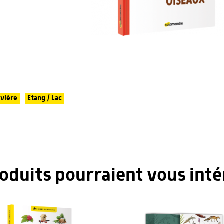
ivière
Etang / Lac
roduits pourraient vous inté