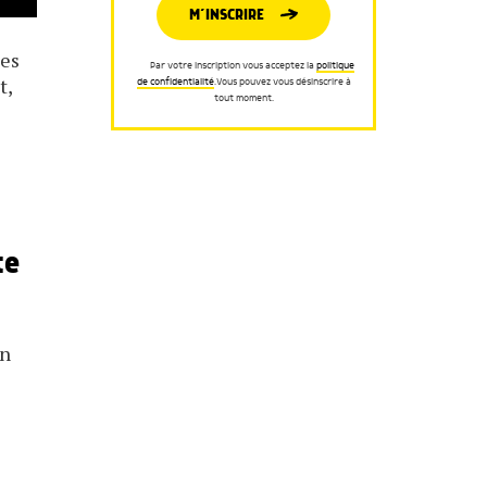
M’INSCRIRE
Ces
Par votre inscription vous acceptez la
politique
t,
de confidentialité
.Vous pouvez vous désinscrire à
tout moment.
te
en