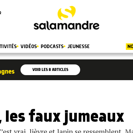
R
TIVITÉS
VIDÉOS
PODCASTS
JEUNESSE
NO
VOIR LES
8
ARTICLES
pagnes
n, les faux jumeaux
est vrai, lièvre et lapin se ressemblent. M