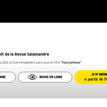
rait de la Revue Salamandre
s 2022
, article initialement paru sous le titre
"Faux jumeaux"
JE M’ABO
AIRE
REVUE EN LIGNE
A partir de 3