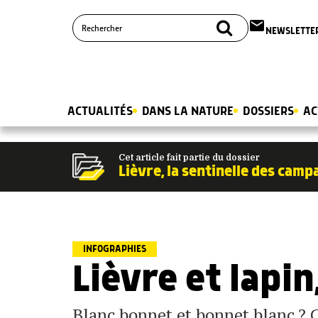
email
NEWSLETTE
ACTUALITÉS
DANS LA NATURE
DOSSIERS
AC
Cet article fait partie du dossier
Lièvre, la sentinelle des cam
INFOGRAPHIES
Lièvre et lapi
Blanc bonnet et bonnet blanc ? C’