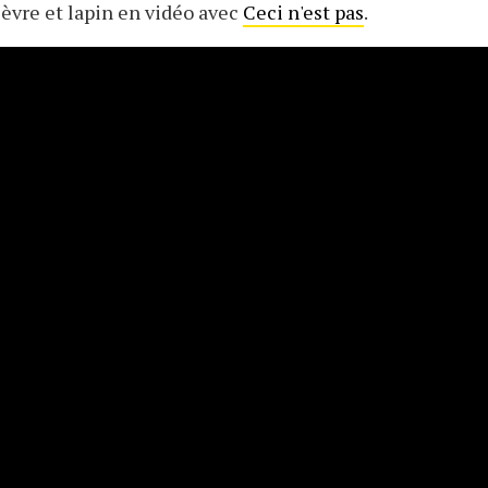
ièvre et lapin en vidéo avec
Ceci n'est pas
.