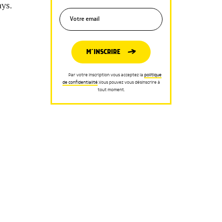
ys.
M’INSCRIRE
Par votre inscription vous acceptez la
politique
de confidentialité
.Vous pouvez vous désinscrire à
tout moment.