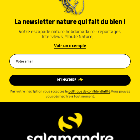
La newsletter nature qui fait du bien !
Votre escapade nature hebdomadaire : reportages,
interviews, Minute Nature, …
Voir un exemple
M’INSCRIRE
Par votre inscription vous acceptez la
politique de confidentialité
.Vous pouvez
vous désinscrire à tout moment.