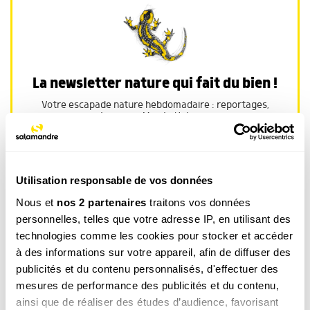
La newsletter nature qui fait du bien !
Votre escapade nature hebdomadaire : reportages,
interviews, Minute Nature, …
Voir un exemple
Utilisation responsable de vos données
Nous et
nos 2 partenaires
traitons vos données
M’INSCRIRE
personnelles, telles que votre adresse IP, en utilisant des
technologies comme les cookies pour stocker et accéder
Par votre inscription vous acceptez la
politique de confidentialité
.Vous pouvez
vous désinscrire à tout moment.
à des informations sur votre appareil, afin de diffuser des
publicités et du contenu personnalisés, d'effectuer des
mesures de performance des publicités et du contenu,
ainsi que de réaliser des études d’audience, favorisant