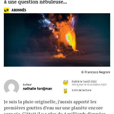
à une question nébuleuse...
ABONNÉS
© Francisco Negroni
Publié le 1 août 2022
Mis à jour le 12 octobre 2022
Auteur
nathalie tordjman
3 min de lecture
Je suis la pluie originelle, j’aurais apporté les
premières gouttes d’eau sur une planète encore
sans vie. C’était il y a plus de 4 milliards d’années.