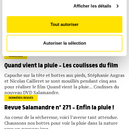
Afficher les détails
personnelles et définir vos préférences, reportez-vous à
la
section « Détails »
. Vous pouvez modifier ou retirer
votre consentement à tout moment à partir de la
DÉCOUVRIR TOUS NOS PRODUITS
Tout autoriser
déclaration sur les cookies.
Les cookies nous permettent de personnaliser le contenu
Autoriser la sélection
et les annonces, d'offrir des fonctionnalités relatives aux
Poursuivez votre découverte
médias sociaux et d'analyser notre trafic. Nous
partageons également des informations sur l'utilisation de
COULISSES
notre site avec nos partenaires de médias sociaux, de
publicité et d'analyse, qui peuvent combiner celles-ci
Quand vient la pluie – Les coulisses du film
avec d'autres informations que vous leur avez fournies
ou qu'ils ont collectées lors de votre utilisation de leurs
Capuche sur la tête et bottes aux pieds, Stéphanie Augras
services.
et Nicolas Cailleret se sont mouillés pendant cinq ans
pour réaliser le film Quand vient la pluie… Coulisses du
nouveau DVD Salamandre.
DERNIÈRES REVUES
Revue Salamandre n° 271 – Enfin la pluie !
Au coeur de la sécheresse, voici l’averse tant attendue.
Chaussons nos bottes pour voir la pluie dans la nature
sous un nouveau jour.