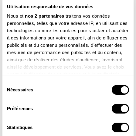
La newsletter nature qui fait du bien !
Utilisation responsable de vos données
Nous et
nos 2 partenaires
traitons vos données
Votre escapade nature hebdomadaire : reportages,
interviews, Minute Nature, …
personnelles, telles que votre adresse IP, en utilisant des
technologies comme les cookies pour stocker et accéder
Voir un exemple
à des informations sur votre appareil, afin de diffuser des
publicités et du contenu personnalisés, d'effectuer des
mesures de performance des publicités et du contenu,
ainsi que de réaliser des études d’audience, favorisant
M’INSCRIRE
ainsi le développement de services. Vous avez le choix
quant à l'utilisation de vos données et à leurs finalités.
Par votre inscription vous acceptez la
politique de confidentialité
.Vous pouvez
vous désinscrire à tout moment.
Vous pouvez modifier ou retirer votre consentement à
Sélection
tout moment en consultant la Déclaration relative aux
Nécessaires
du
cookies ou en cliquant sur l'icône de confidentialité.
consentement
Article ouvert aux
Préférences
Si vous le permettez, nous aimerions également :
abonnés
Collecter des informations sur votre localisation
de la
Revue
géographique qui peuvent être précises à plusieurs
Salamandre
Statistiques
mètres près