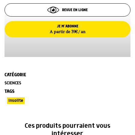
REVUE EN LIGNE
JE M’ABONNE
A partir de 39€ / an
CATÉGORIE
SCIENCES
TAGS
Insolite
Ces produits pourraient vous
intéresser