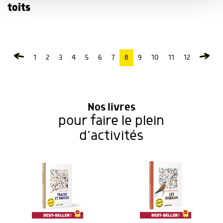
ou qu'ils ont collectées lors de votre utilisation de leurs
toits
services.
1
2
3
4
5
6
7
8
9
10
11
12
Nos livres
pour faire le plein
d’activités