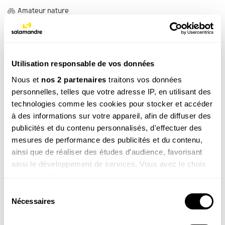
Amateur nature
Fidélisez les coccinelles de votre jardin
JARDIN
Amateur nature
Utilisation responsable de vos données
4 observations à faire au plus près de
Nous et
nos 2 partenaires
traitons vos données
l’érable
personnelles, telles que votre adresse IP, en utilisant des
OBSERVATIONS
technologies comme les cookies pour stocker et accéder
Amateur nature
à des informations sur votre appareil, afin de diffuser des
publicités et du contenu personnalisés, d'effectuer des
3 observations autour de la ronce
mesures de performance des publicités et du contenu,
ainsi que de réaliser des études d’audience, favorisant
ainsi le développement de services. Vous avez le choix
OBSERVATIONS
quant à l'utilisation de vos données et à leurs finalités.
Famille
Vous pouvez modifier ou retirer votre consentement à
Sélection
Enquête sur les traces du renard
tout moment en consultant la Déclaration relative aux
Nécessaires
du
OBSERVATIONS
cookies ou en cliquant sur l'icône de confidentialité.
consentement