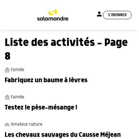
person
S'ABONNER
menu
Liste des activités - Page
8
BRICOLAGES
Famille
Fabriquez un baume à lèvres
OBSERVATIONS
Famille
Testez le pèse-mésange !
BALADES
Amateur nature
Les chevaux sauvages du Causse Méjean