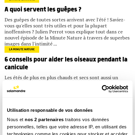
A quoi servent les guêpes ?
Des guêpes de toutes sortes arrivent avec l'été ! Saviez-
vous qu'elles sont très utiles et pour la plupart
inoffensives ? Julien Perrot vous explique tout dans ce
nouvel épisode de la Minute Nature à travers de superbes
images dans l'intimité ...
LA MINUTE NATURE
6 conseils pour aider les oiseaux pendant la
canicule
Les étés de plus en plus chauds et secs sont aussi un
problème pour les animaux sauvages. Voici les règles d'or
pour aider la faune sauvage pendant la canicule.
LA MINUTE NATURE
Comment explorer la vie dans une mare ?
Utilisation responsable de vos données
Une pieuvre immortelle, des petites fleurs carnivores, un
Nous et
nos 2 partenaires
traitons vos données
ver à la fois animal et végétal ? Vivez une expérience
fascinante au cœur d'un prodigieux voyage dans
personnelles, telles que votre adresse IP, en utilisant des
l’infiniment proche… un voyage presque aussi dépaysant
technologies comme les cookies pour stocker et accéder