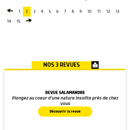
1
2
3
4
5
6
7
8
9
10
11
12
13
14
15
NOS 3 REVUES
REVUE SALAMANDRE
Plongez au coeur d'une nature insolite près de chez
vous
Découvrir la revue