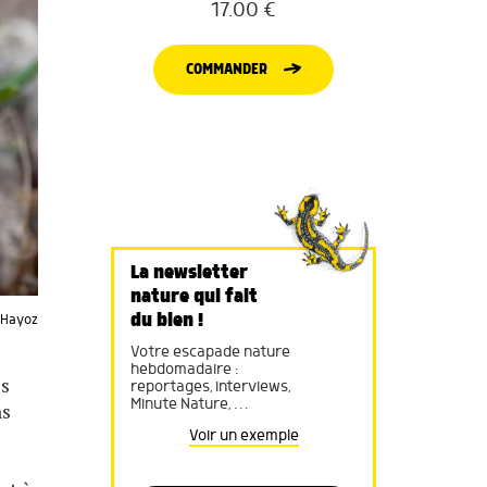
17.00
€
COMMANDER
La newsletter
nature qui fait
du bien !
t Hayoz
Votre escapade nature
hebdomadaire :
es
reportages, interviews,
Minute Nature, …
ns
Voir un exemple