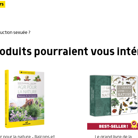
rs
duction sexuée ?
roduits pourraient vous inté
r pour la nature – Balcons et
Le grand livre de la