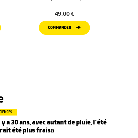
49.00
€
COMMANDER
e
CIENCES
l y a 30 ans, avec autant de pluie, l’été
rait été plus frais»