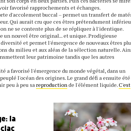
t son corps en deux parties. Puis ces bactéries se mire
avoir favorisé rapprochements et échanges.
rte d'accolement buccal – permet un transfert de maté
ur. Qui aurait cru que ces êtres prétendument inférieu
on ne se contente plus de se répliquer à l'identique.
un nouvel être original... et unique. Prodigieuse
la diversité et permet l'émergence de nouveaux êtres plu
ns du milieu et aux aléas de la sélection naturelle. Ain
ansmettent leur patrimoine tandis que les autres
lité a favorisé l'émergence du monde végétal, dans un
peuplé l'océan des origines. Le grand défi a ensuite été
chir peu à peu sa
reproduction
de l'élément liquide.
C'est
e: la
-clac