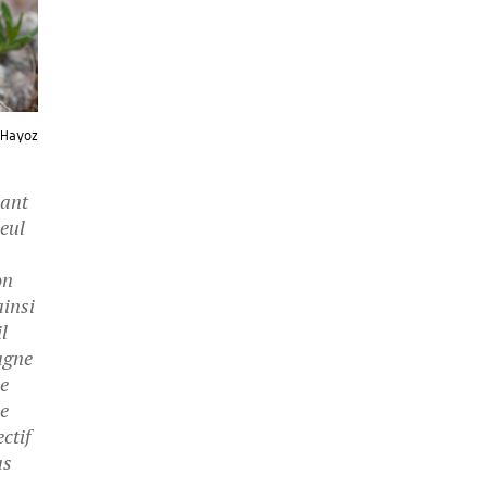
t Hayoz
dant
seul
on
ainsi
il
agne
ne
ne
ctif
as