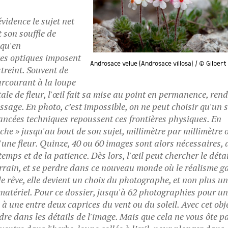
évidence le sujet net
 son souffle de
 qu'en
tes optiques imposent
Androsace velue (Androsace villosa) / © Gilber
treint. Souvent de
arcourant à la loupe
le de fleur, l'œil fait sa mise au point en permanence, ren
ssage. En photo, c’est impossible, on ne peut choisir qu'un 
vancées techniques repoussent ces frontières physiques. En
he » jusqu'au bout de son sujet, millimètre par millimètre 
'une fleur. Quinze, 40 ou 60 images sont alors nécessaires, 
temps et de la patience. Dès lors, l'œil peut chercher le déta
errain, et se perdre dans ce nouveau monde où le réalisme g
de rêve, elle devient un choix du photographe, et non plus u
matériel. Pour ce dossier, jusqu'à 62 photographies pour u
e à une entre deux caprices du vent ou du soleil. Avec cet obje
dre dans les détails de l'image. Mais que cela ne vous ôte p