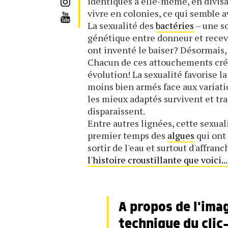
identiques à elle-même, en divisan
vivre en colonies, ce qui semble 
La sexualité des
bactéries
– une so
génétique entre donneur et receve
ont inventé le baiser? Désormais, 
Chacun de ces attouchements crée 
évolution! La sexualité favorise 
moins bien armés face aux variatio
les mieux adaptés survivent et tr
disparaissent.
Entre autres lignées, cette sexua
premier temps des
algues
qui ont 
sortir de l'eau et surtout d'affran
l'histoire croustillante que voici...
A propos de l'imag
technique du clic