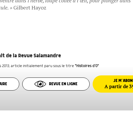
 ventre dans l'herbe, loupe collée à l’œil, pour plonger dans
ule. »
Gilbert Hayoz
rait de la Revue Salamandre
s 2013
, article initialement paru sous le titre
"Histoires d’O"
JE M’ABO
AIRE
REVUE EN LIGNE
A partir de 3