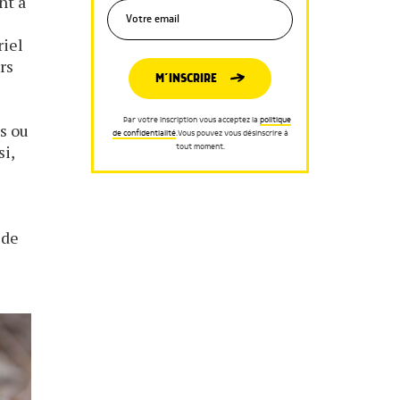
nt à
riel
rs
M’INSCRIRE
Par votre inscription vous acceptez la
politique
s ou
de confidentialité
.Vous pouvez vous désinscrire à
si,
tout moment.
 de