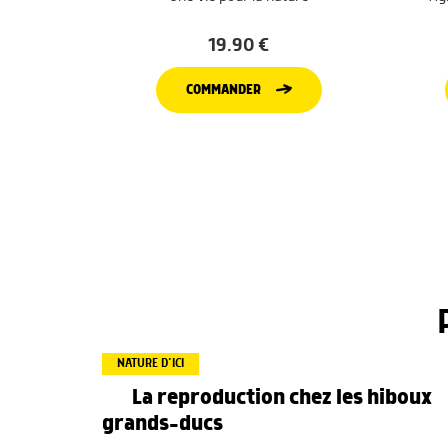
19.90
€
COMMANDER
NATURE D’ICI
La reproduction chez les hiboux
grands-ducs