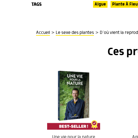
TAGS
Algue
Plante À Fleu
>
>
Accueil
Le sexe des plantes
D’où vient la repro
Ces p
Une vie pour la nature
Agi