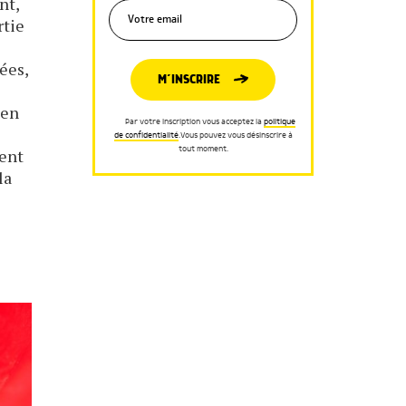
nt,
rtie
ées,
M’INSCRIRE
ien
Par votre inscription vous acceptez la
politique
de confidentialité
.Vous pouvez vous désinscrire à
tout moment.
ment
la