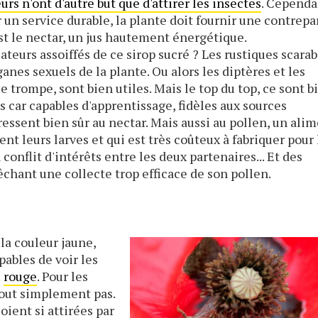
eurs n'ont d'autre but que d'attirer les insectes
. Cependa
er un service durable, la plante doit fournir une contrepa
st le nectar, un jus hautement énergétique.
ateurs assoiffés de ce sirop sucré ? Les rustiques scarab
nes sexuels de la plante. Ou alors les diptères et les
e trompe, sont bien utiles. Mais le top du top, ce sont b
es car capables d'apprentissage, fidèles aux sources
essent bien sûr au nectar. Mais aussi au pollen, un ali
nt leurs larves et qui est très coûteux à fabriquer pour 
conflit d'intérêts entre les deux partenaires... Et des
hant une collecte trop efficace de son pollen.
 la couleur jaune,
pables de voir les
u
rouge
. Pour les
 tout simplement pas.
oient si attirées par