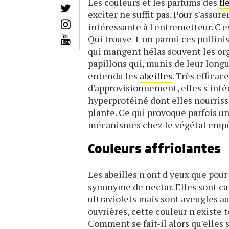
Les couleurs et les parfums des
fl
exciter ne suffit pas. Pour s'assur
intéressante à l'entremetteur. C'e
Qui trouve-t-on parmi ces pollinis
qui mangent hélas souvent les orga
papillons qui, munis de leur longu
entendu les
abeilles
. Très efficac
d'approvisionnement, elles s'intér
hyperprotéiné dont elles nourrisse
plante. Ce qui provoque parfois un 
mécanismes chez le végétal empêc
Couleurs affriolantes
Les abeilles n'ont d'yeux que pour
synonyme de nectar. Elles sont ca
ultraviolets mais sont aveugles a
ouvrières, cette couleur n'existe
Comment se fait-il alors qu'elles s