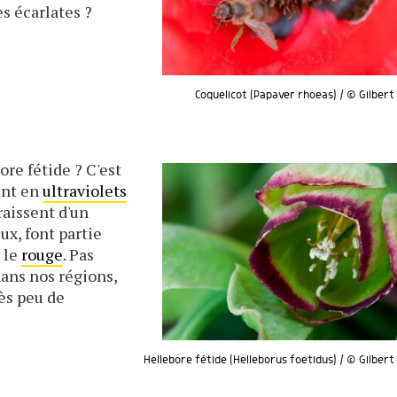
es écarlates ?
Coquelicot (Papaver rhoeas) / © Gilbert
ore fétide ? C'est
ent en
ultraviolets
raissent d'un
ux, font partie
 le
rouge
. Pas
ans nos régions,
ès peu de
Hellebore fétide (Helleborus foetidus) / © Gilber