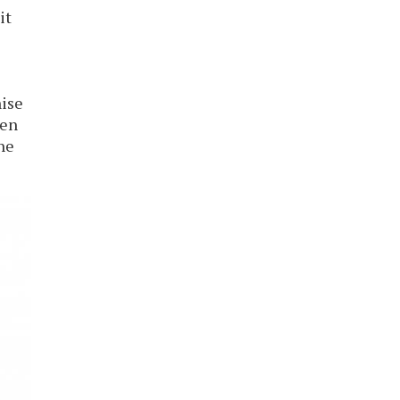
it
nise
 en
ne