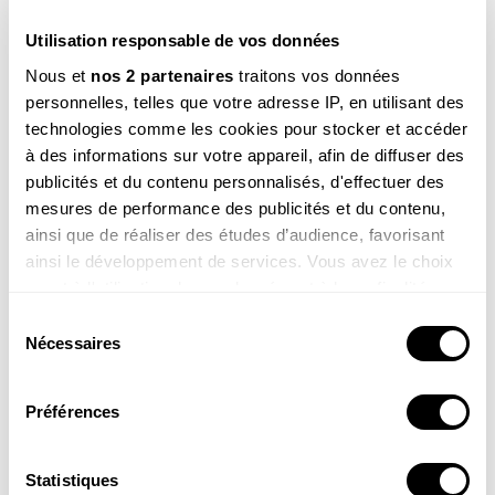
abonnés
de la
Revue
Utilisation responsable de vos données
Salamandre
Nous et
nos 2 partenaires
traitons vos données
personnelles, telles que votre adresse IP, en utilisant des
technologies comme les cookies pour stocker et accéder
à des informations sur votre appareil, afin de diffuser des
publicités et du contenu personnalisés, d'effectuer des
mesures de performance des publicités et du contenu,
ainsi que de réaliser des études d’audience, favorisant
ainsi le développement de services. Vous avez le choix
quant à l'utilisation de vos données et à leurs finalités.
Vous pouvez modifier ou retirer votre consentement à
Sélection
tout moment en consultant la Déclaration relative aux
Nécessaires
du
cookies ou en cliquant sur l'icône de confidentialité.
consentement
Préférences
Si vous le permettez, nous aimerions également :
Cet article est extrait de la Revue Salamandre
Collecter des informations sur votre localisation
n° 214
Février - Mars 2013
, article initialement paru sous le titre
géographique qui peuvent être précises à plusieurs
Statistiques