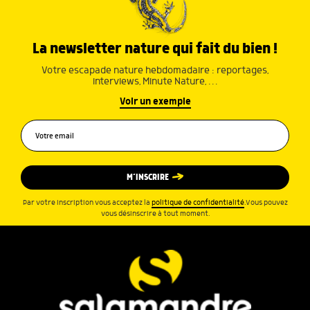
La newsletter nature qui fait du bien !
Votre escapade nature hebdomadaire : reportages,
interviews, Minute Nature, …
Voir un exemple
M’INSCRIRE
Par votre inscription vous acceptez la
politique de confidentialité
.Vous pouvez
vous désinscrire à tout moment.