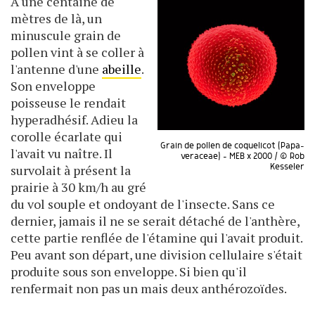
A une centaine de
mètres de là, un
minuscule grain de
pollen vint à se coller à
l'antenne d'une
abeille
.
Son enveloppe
poisseuse le rendait
hyperadhésif. Adieu la
corolle écarlate qui
Grain de pollen de coquelicot (Papa­
l'avait vu naître. Il
veraceae) - MEB x 2000 / © Rob
Kesseler
survolait à présent la
prairie à 30 km/h au gré
du vol souple et ondoyant de l'insecte. Sans ce
dernier, jamais il ne se serait détaché de l'anthère,
cette partie renflée de l'étamine qui l'avait produit.
Peu avant son départ, une division cellulaire s'était
produite sous son enveloppe. Si bien qu'il
renfermait non pas un mais deux anthérozoïdes.