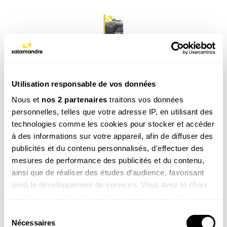
Utilisation responsable de vos données
Abonnement 1 an, Revue Salamandre (13-
99 ans)
Nous et
nos 2 partenaires
traitons vos données
personnelles, telles que votre adresse IP, en utilisant des
39.00
€
technologies comme les cookies pour stocker et accéder
à des informations sur votre appareil, afin de diffuser des
COMMANDER
publicités et du contenu personnalisés, d'effectuer des
mesures de performance des publicités et du contenu,
ainsi que de réaliser des études d’audience, favorisant
ainsi le développement de services. Vous avez le choix
quant à l'utilisation de vos données et à leurs finalités.
Vous pouvez modifier ou retirer votre consentement à
Sélection
tout moment en consultant la Déclaration relative aux
Nécessaires
du