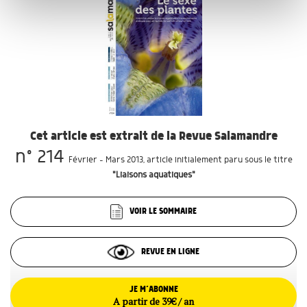
publicité et d'analyse, qui peuvent combiner celles-ci
avec d'autres informations que vous leur avez fournies
ou qu'ils ont collectées lors de votre utilisation de leurs
services.
Cet article est extrait de la Revue Salamandre
n° 214
Février - Mars 2013
, article initialement paru sous le titre
"Liaisons aquatiques"
VOIR LE SOMMAIRE
REVUE EN LIGNE
JE M’ABONNE
A partir de 39€ / an