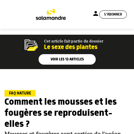
person
S'ABONNER
menu
Cet article fait partie du dossier
Le sexe des plantes
VOIR LES
13
ARTICLES
FAQ NATURE
Comment les mousses et les
fougères se reproduisent-
elles ?
Mousses et fougères sont sorties de l'océan