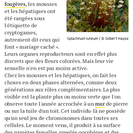
fougères
, les mousses
et les hépatiques ont
été rangées sous
l'étiquette de
cryptogames,
autrement dit ceux qui
Splachnum luteum / © Gilbert Hayoz
font « mariage caché ».
Leurs organes reproducteurs sont en effet plus
discrets que des fleurs colorées. Mais leur vie
sexuelle n'en est pas moins active.
Chez les mousses et les hépatiques, on fait les
choses en deux phases alternées, comme deux
générations aux rôles complémentaires. La plus
visible est la plante plus ou moins verte que l'on
observe toute l'année accrochée à un
mur
de pierre
ou sur la tuile d'un toit. Cet individu-là ne possède
qu'un seul jeu de chromosomes dans toutes ses
cellules. Le moment venu, il produit à sa surface
des gamètes femelles appelés oosphères et des