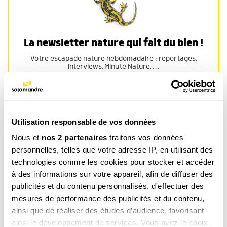
La newsletter nature qui fait du bien !
Votre escapade nature hebdomadaire : reportages,
interviews, Minute Nature, …
Voir un exemple
Utilisation responsable de vos données
M’INSCRIRE
Nous et
nos 2 partenaires
traitons vos données
personnelles, telles que votre adresse IP, en utilisant des
Par votre inscription vous acceptez la
politique de confidentialité
.Vous pouvez
technologies comme les cookies pour stocker et accéder
vous désinscrire à tout moment.
à des informations sur votre appareil, afin de diffuser des
publicités et du contenu personnalisés, d'effectuer des
mesures de performance des publicités et du contenu,
Article ouvert aux
ainsi que de réaliser des études d’audience, favorisant
abonnés
ainsi le développement de services. Vous avez le choix