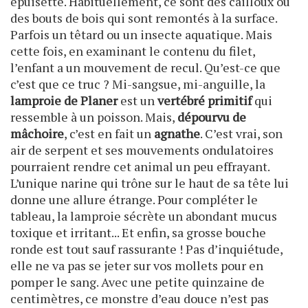
épuisette. Habituellement, ce sont des cailloux ou
des bouts de bois qui sont remontés à la surface.
Parfois un têtard ou un insecte aquatique. Mais
cette fois, en examinant le contenu du filet,
l’enfant a un mouvement de recul. Qu’est-ce que
c’est que ce truc ? Mi-sangsue, mi-anguille, la
lamproie de Planer
est un
vertébré primitif
qui
ressemble à un poisson. Mais,
dépourvu de
mâchoire
, c’est en fait un
agnathe
. C’est vrai, son
air de serpent et ses mouvements ondulatoires
pourraient rendre cet animal un peu effrayant.
L’unique narine qui trône sur le haut de sa tête lui
donne une allure étrange. Pour compléter le
tableau, la lamproie sécrète un abondant mucus
toxique et irritant... Et enfin, sa grosse bouche
ronde est tout sauf rassurante ! Pas d’inquiétude,
elle ne va pas se jeter sur vos mollets pour en
pomper le sang. Avec une petite quinzaine de
centimètres, ce monstre d’eau douce n’est pas