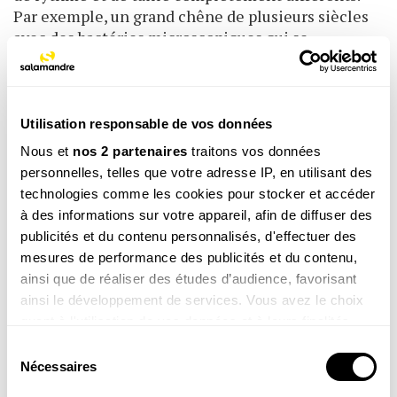
Par exemple, un grand chêne de plusieurs siècles
avec des bactéries micro­scopiques qui se
reproduisent toutes les heures autour de ses
racines. Alors, nous humains, est-ce qu’on est bons
pour nouer des collaborations entre grands et
petits ? Ou entre forts et faibles ? Ne fait-on pas
Utilisation responsable de vos données
plutôt souvent l’inverse ?
Nous et
nos 2 partenaires
traitons vos données
personnelles, telles que votre adresse IP, en utilisant des
Donc entraide et compétition, il faut des
technologies comme les cookies pour stocker et accéder
deux.
à des informations sur votre appareil, afin de diffuser des
publicités et du contenu personnalisés, d'effectuer des
P. S.
Oui… sachant qu’un excès de la seconde est
mesures de performance des publicités et du contenu,
toxique. C’est tout le problème de notre société
ainsi que de réaliser des études d’audience, favorisant
moderne qui ne la voit que comme une saine
ainsi le développement de services. Vous avez le choix
émulation, comme une excitation positive. Sauf
quant à l'utilisation de vos données et à leurs finalités.
que quand on met tout le monde en compétition
Vous pouvez modifier ou retirer votre consentement à
Sélection
tout le temps,
tout moment en consultant la Déclaration relative aux
Nécessaires
du
les écoliers, les étudiants, les entreprises, les pays,
cookies ou en cliquant sur l'icône de confidentialité.
consentement