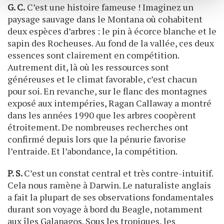
avec d'autres informations que vous leur avez fournies
G. C.
C’est une histoire fameuse ! Imaginez un
ou qu'ils ont collectées lors de votre utilisation de leurs
paysage sauvage dans le Montana où cohabitent
services.
deux espèces d’arbres : le pin à écorce blanche et le
sapin des Rocheuses. Au fond de la vallée, ces deux
essences sont clairement en compétition.
Autrement dit, là où les ressources sont
généreuses et le climat favorable, c’est chacun
pour soi. En revanche, sur le flanc des montagnes
exposé aux intempéries, Ragan Callaway a montré
dans les années 1990 que les arbres coopèrent
étroitement. De nombreuses recherches ont
confirmé depuis lors que la pénurie favorise
l’entraide. Et l’abondance, la compétition.
P. S.
C’est un constat central et très contre-intuitif.
Cela nous ramène à Darwin. Le naturaliste anglais
a fait la plupart de ses observations fondamentales
durant son voyage à bord du Beagle, notamment
aux îles Galapagos. Sous les tropiques, les