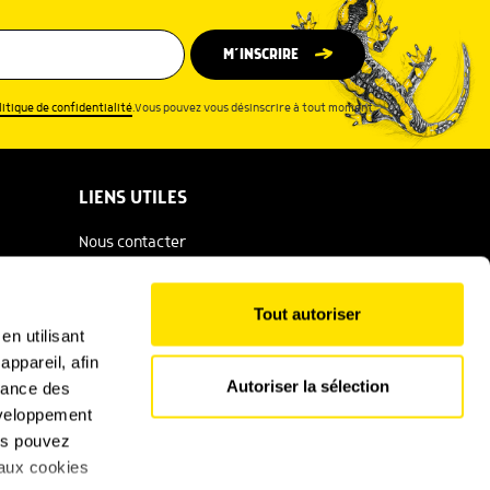
M’INSCRIRE
litique de confidentialité
.Vous pouvez vous désinscrire à tout moment.
LIENS UTILES
Nous contacter
Espace presse
Tout autoriser
Catalogue Salamandre
en utilisant
ppareil, afin
Conditions générales d'utilisation
Autoriser la sélection
rmance des
Politique de confidentialité
développement
ous pouvez
Mentions légales
 aux cookies