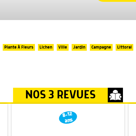
Plante À Fleurs
Lichen
Ville
Jardin
Campagne
Littoral
NOS 3 REVUES
8-12
ans