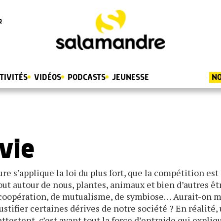
R
TIVITÉS
VIDÉOS
PODCASTS
JEUNESSE
NO
 vie
e s’applique la loi du plus fort, que la compétition est
out autour de nous, plantes, animaux et bien d’autres êt
 coopération, de mutualisme, de symbiose… Aurait-on m
stifier certaines dérives de notre société ? En réalité,
estent, c’est avant tout la force d’entraide qui expliqu