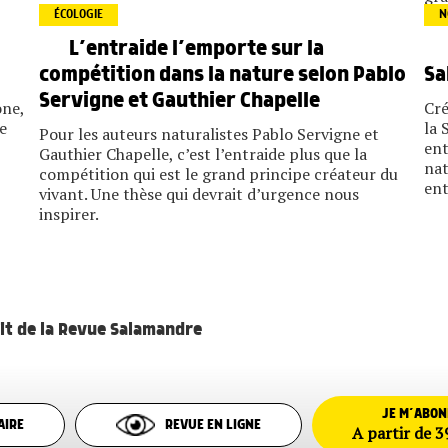
ÉCOLOGIE
N
L’entraide l’emporte sur la
compétition dans la nature selon Pablo
Sa
Servigne et Gauthier Chapelle
one,
Cré
e
la 
Pour les auteurs naturalistes Pablo Servigne et
ent
Gauthier Chapelle, c’est l’entraide plus que la
nat
compétition qui est le grand principe créateur du
ent
vivant. Une thèse qui devrait d’urgence nous
inspirer.
ait de la Revue Salamandre
JE M’ABO
AIRE
REVUE EN LIGNE
A partir de 3