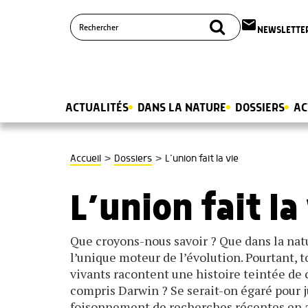
email
NEWSLETTE
ACTUALITÉS
DANS LA NATURE
DOSSIERS
AC
>
>
Accueil
Dossiers
L’union fait la vie
L’union fait la
Que croyons-nous savoir ? Que dans la natur
l’unique moteur de l’évolution. Pourtant, t
vivants racontent une histoire teintée de
compris Darwin ? Se serait-on égaré pour ju
foisonnement de recherches récentes en att