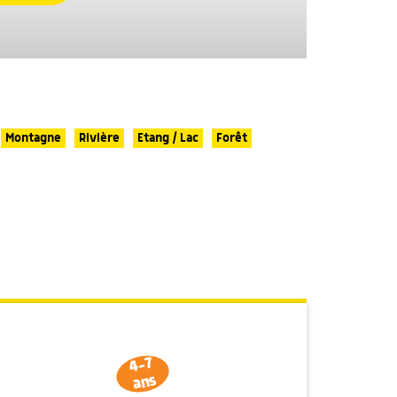
Montagne
Rivière
Etang / Lac
Forêt
4-7
ans