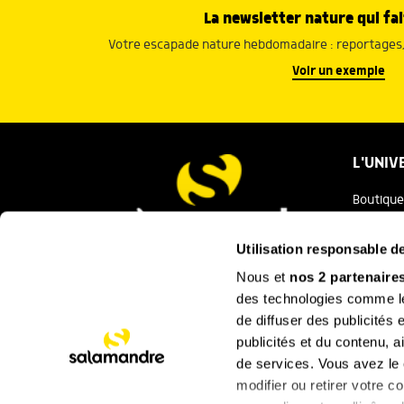
La newsletter nature qui fai
Votre escapade nature hebdomadaire : reportages, 
Voir un exemple
L'UNIV
Boutique
Salaman
Utilisation responsable 
Salamand
Nous et
nos 2 partenaire
Nous contacter
des technologies comme les
Festival
de diffuser des publicités
La Minut
publicités et du contenu, 
de services. Vous avez le c
SUIVEZ
modifier ou retirer votre 