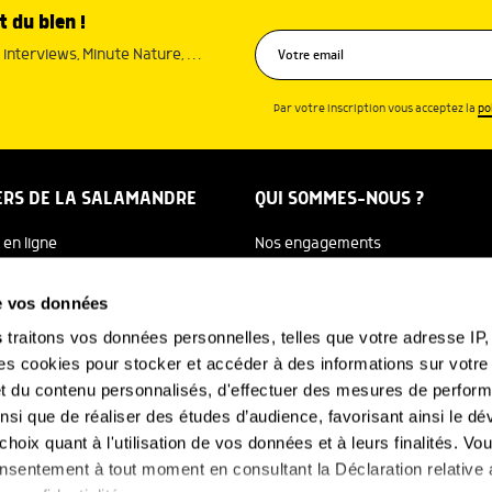
t du bien !
interviews, Minute Nature, …
Par votre inscription vous acceptez la
po
ERS DE LA SALAMANDRE
QUI SOMMES-NOUS ?
 en ligne
Nos engagements
dreTV
Notre histoire
de vos données
re Ecole
Julien Perrot
s
traitons vos données personnelles, telles que votre adresse IP, 
 cookies pour stocker et accéder à des informations sur votre a
 Salamandre
L'équipe
 et du contenu personnalisés, d'effectuer des mesures de perfo
e Nature
Nous soutenir
ainsi que de réaliser des études d’audience, favorisant ainsi le 
hoix quant à l'utilisation de vos données et à leurs finalités. V
FAQ
-NOUS
consentement à tout moment en consultant la Déclaration relative