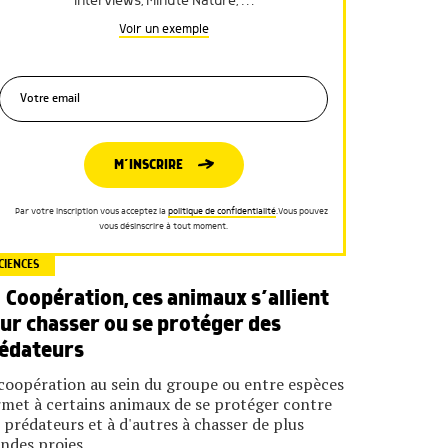
interviews, Minute Nature, …
Voir un exemple
M’INSCRIRE
Par votre inscription vous acceptez la
politique de confidentialité
.Vous pouvez
vous désinscrire à tout moment.
CIENCES
Coopération, ces animaux s’allient
ur chasser ou se protéger des
édateurs
coopération au sein du groupe ou entre espèces
met à certains animaux de se protéger contre
 prédateurs et à d'autres à chasser de plus
ndes proies.