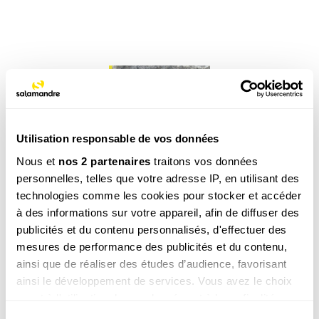
Utilisation responsable de vos données
Nous et
nos 2 partenaires
traitons vos données
personnelles, telles que votre adresse IP, en utilisant des
technologies comme les cookies pour stocker et accéder
à des informations sur votre appareil, afin de diffuser des
Cet article est extrait de la Revue Salamandre
publicités et du contenu personnalisés, d'effectuer des
n° 252
mesures de performance des publicités et du contenu,
Juin - Jullet 2019
, article initialement paru sous le titre
ainsi que de réaliser des études d’audience, favorisant
"L’habit ne fait pas l’aspic"
ainsi le développement de services. Vous avez le choix
quant à l'utilisation de vos données et à leurs finalités.
VOIR LE SOMMAIRE
Vous pouvez modifier ou retirer votre consentement à