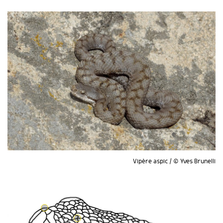
Vipère aspic / © Yves Brunelli