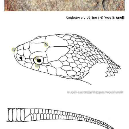
Couleuvre vipérine / © Yves Brunelli
© Jean-Luc Wizzard depuis Yves Brunelli