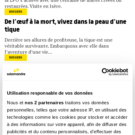
la LPO s’achève avec une centaine de mares créées ou
restaurées. Visite en Isère.
DOSSIERS
De l’œuf à la mort, vivez dans la peau d’une
tique
Derrière ses allures de profiteuse, la tique est une
véritable survivante. Embarquons avec elle dans
l’aventure d’une vie…
DOSSIERS
Leçon d’anatomie : la tique sous la loupe
Avec ses huit pattes et son rostre denté, la tique a de quoi
réveiller des phobies. Approchez au plus près d’Ixodes
ricinus, l’espèce la plus commune d’Europe.
Utilisation responsable de vos données
Nous et
nos 2 partenaires
traitons vos données
personnelles, telles que votre adresse IP, en utilisant des
NATURE D’ICI
technologies comme les cookies pour stocker et accéder
Les réponses au grand quiz de la nature –
à des informations sur votre appareil, afin de diffuser des
faune aquatique
publicités et du contenu personnalisés, d'effectuer des