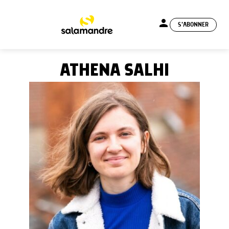
person
S'ABONNER
menu
ATHENA SALHI