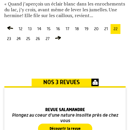
« Quand j’aperçois un éclair blanc dans les enrochements
du lac, j’y crois, avant même de lever les jumelles. Une
hermine! Elle file sur les cailloux, revient...
12
13
14
15
16
17
18
19
20
21
22
23
24
25
26
27
NOS 3 REVUES
REVUE SALAMANDRE
Plongez au coeur d'une nature insolite près de chez
vous
Découvrir la revue