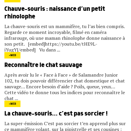
Chauve-souris : naissance d’un petit
rhinolophe
La chauve-souris est un mammifère, tu l’as bien compris.
Regarde ce moment incroyable, filmé en caméra
infrarouge, où une maman rhinolophe donne naissance à
son petit. [embed]https://youtu.be/tHE9L-
iYugY[/embed] Vu dans ...
+WEB
Reconnaître le chat sauvage
Après avoir lu le « Face à Face » de Salamandre Junior
102, tu dois pouvoir différencier chat domestique et chat
sauvage… Encore besoin d’aide ? Poils, queue, yeux…
Cette vidéo te donne tous les indices pour reconnaître le
chat ...
+WEB
La chauve-souris… c’est pas sorcier !
La super-émission C’est pas sorcier t’en apprend plus sur
ce mammifère volant, sur la pipistrelle et ses cousines :