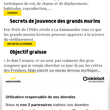
techniques de vol, de chasse et de déplacement,
habitudes, reproduction, ...
SCIENCES
Secrets de jouvence des grands murins
Eric Petit de l'INRA révèle à La Salamandre tout ce que
les grands murins bretons peuvent apporter à la science
du vieillissement.
DESSIN DE LA SEMAINE
Objectif graisse
« Je dois l’avouer, ce ne sont pas vraiment des gros
rongeurs que je venais chercher ce jour-là sur les crêtes
des Préalpes. Mais plutôt un oiseau devenu mythique...
DESSIN DE LA SEMAINE
Juste un regard
« Ce matin, la réserve naturelle du parc des Chanteraines
est bien calme. Seuls deux cormorans et un grèbe huppé
Utilisation responsable de vos données
pêchent...
Nous et
nos 2 partenaires
traitons vos données
P’TIT +WEB