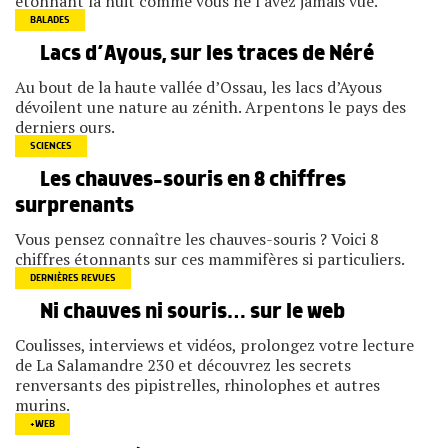
étonnant la nuit comme vous ne l'avez jamais vue.
BALADES
Lacs d’Ayous, sur les traces de Néré
Au bout de la haute vallée d’Ossau, les lacs d’Ayous
dévoilent une nature au zénith. Arpentons le pays des
derniers ours.
SCIENCES
Les chauves-souris en 8 chiffres
surprenants
Vous pensez connaître les chauves-souris ? Voici 8
chiffres étonnants sur ces mammifères si particuliers.
DERNIÈRES REVUES
Ni chauves ni souris… sur le web
Coulisses, interviews et vidéos, prolongez votre lecture
de La Salamandre 230 et découvrez les secrets
renversants des pipistrelles, rhinolophes et autres
murins.
+WEB