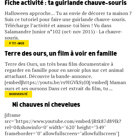
Fiche activité : ta guirlande chauve-souris
Halloween approche… Tu as envie de décorer ta maison ?
Suis ce tutoriel pour faire une guirlande chauve-souris.
Télécharge l’activité et amuse-toi bien ! Vu dans
Salamandre Junior n°102 (oct-nov 2015) - La chauve-
souris.
P’TIT +WEB
Terre des ours, un film à voir en famille
Terre des Ours, un très beau film documentaire à
regarder en famille pour en savoir plus sur cet animal
attachant. Découvre la bande-annonce.
[embed]https://youtu.be/rs9IGVkSyJ0[/embed] Maman
ours et ses oursons Dans cet extrait du film, tu ...
BIODIVERSITÉ
Ni chauves ni chevelues
[iframe
src="https://www.youtube.com/embed/jRtk87d89Ik?
rel=0&showinfo=0" width="620" height="349"
frameborder="0" allowfullscreen="allowfullscreen"]