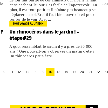
Le loir fait partie de ces animaux qui vivent la nuit
de
loi
et se cachent le jour. Pas facile de l’apercevoir ! En
plus, il est tout petit et il n’aime pas beaucoup se
déplacer au sol. Bref il faut bien ouvrir l’œil pour
tenter de le voir. Avec ...
MON VOYAGE AU JARDIN
 ?
Un rhinocéros dans le jardin ! –
étape#29
A quoi ressemblait le jardin il y a près de 35 000
ans ? Que pouvait-on y observer un matin d'été ?
Un rhinocéros peut-être...
10
11
12
13
14
15
16
17
18
19
20
21
22
23