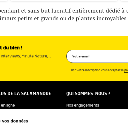
ndant et sans but lucratif entièrement dédié à un
nimaux petits et grands ou de plantes incroyables 
t du bien !
interviews, Minute Nature, …
Par votre inscription vous acceptez la
po
ERS DE LA SALAMANDRE
QUI SOMMES-NOUS ?
 en ligne
Nos engagements
dreTV
Notre histoire
de vos données
re Ecole
Julien Perrot