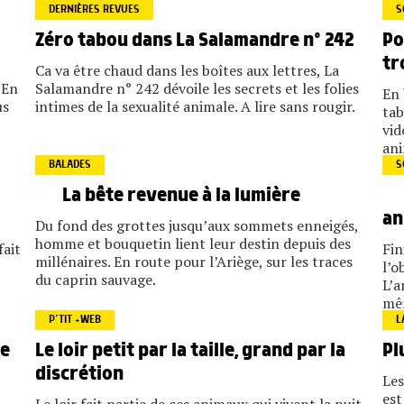
DERNIÈRES REVUES
S
Po
Zéro tabou dans La Salamandre n° 242
tr
Ca va être chaud dans les boîtes aux lettres, La
 En
Salamandre n° 242 dévoile les secrets et les folies
En 
us
intimes de la sexualité animale. A lire sans rougir.
tab
vid
ani
BALADES
S
La bête revenue à la lumière
an
Du fond des grottes jusqu’aux sommets enneigés,
homme et bouquetin lient leur destin depuis des
fait
Fin
millénaires. En route pour l’Ariège, sur les traces
l’o
du caprin sauvage.
L’a
mêm
P’TIT +WEB
L
Le loir petit par la taille, grand par la
ce
Pl
discrétion
Les
est