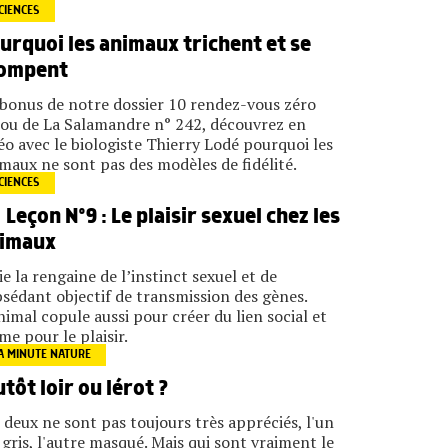
CIENCES
urquoi les animaux trichent et se
ompent
bonus de notre dossier 10 rendez-vous zéro
ou de La Salamandre n° 242, découvrez en
éo avec le biologiste Thierry Lodé pourquoi les
maux ne sont pas des modèles de fidélité.
CIENCES
Leçon N°9 : Le plaisir sexuel chez les
imaux
ie la rengaine de l’instinct sexuel et de
bsédant objectif de transmission des gènes.
nimal copule aussi pour créer du lien social et
e pour le plaisir.
A MINUTE NATURE
utôt loir ou lérot ?
 deux ne sont pas toujours très appréciés, l'un
 gris, l'autre masqué. Mais qui sont vraiment le