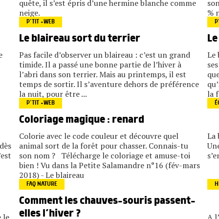
quête, il s’est épris d’une hermine blanche comme
son
neige.
% n
P’TIT +WEB
P
Le blaireau sort du terrier
Le
e
Pas facile d’observer un blaireau : c’est un grand
Le 
timide. Il a passé une bonne partie de l’hiver à
ses
l’abri dans son terrier. Mais au printemps, il est
que
temps de sortir. Il s’aventure dehors de préférence
qu’
la nuit, pour être ...
la 
P’TIT +WEB
É
Coloriage magique : renard
Colorie avec le code couleur et découvre quel
La 
 dès
animal sort de la forêt pour chasser. Connais-tu
Une
’est
son nom ? Télécharge le coloriage et amuse-toi
s’e
bien ! Vu dans la Petite Salamandre n°16 (fév-mars
2018) - Le blaireau
FAQ NATURE
H
Comment les chauves-souris passent-
elles l’hiver ?
 le
A l