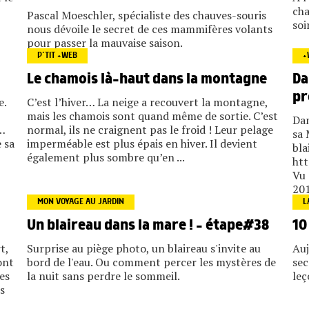
cha
Pascal Moeschler, spécialiste des chauves-souris
soi
nous dévoile le secret de ces mammifères volants
pour passer la mauvaise saison.
P’TIT +WEB
+
Da
Le chamois là-haut dans la montagne
pr
e.
C’est l’hiver… La neige a recouvert la montagne,
mais les chamois sont quand même de sortie. C’est
Dan
…
normal, ils ne craignent pas le froid ! Leur pelage
sa 
 sa
imperméable est plus épais en hiver. Il devient
bla
également plus sombre qu’en ...
ht
Vu 
201
MON VOYAGE AU JARDIN
L
Un blaireau dans la mare ! – étape#38
10
t,
Surprise au piège photo, un blaireau s'invite au
Auj
font
bord de l'eau. Ou comment percer les mystères de
sec
les
la nuit sans perdre le sommeil.
leç
s