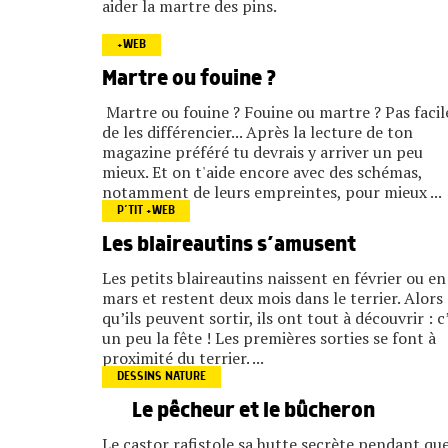
aider la martre des pins.
+WEB
Martre ou fouine ?
Martre ou fouine ? Fouine ou martre ? Pas facil
de les différencier... Après la lecture de ton
magazine préféré tu devrais y arriver un peu
mieux. Et on t'aide encore avec des schémas,
notamment de leurs empreintes, pour mieux ...
P’TIT +WEB
Les blaireautins s’amusent
Les petits blaireautins naissent en février ou en
mars et restent deux mois dans le terrier. Alors
qu’ils peuvent sortir, ils ont tout à découvrir : c
un peu la fête ! Les premières sorties se font à
proximité du terrier. ...
DESSINS NATURE
Le pêcheur et le bûcheron
Le castor rafistole sa hutte secrète pendant que