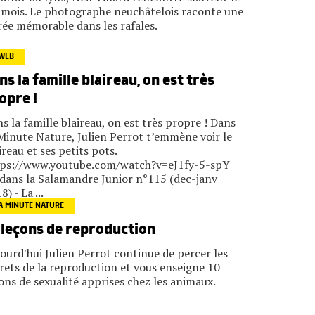
mois. Le photographe neuchâtelois raconte une
rée mémorable dans les rafales.
WEB
ns la famille blaireau, on est très
opre !
s la famille blaireau, on est très propre ! Dans
Minute Nature, Julien Perrot t’emmène voir le
ireau et ses petits pots.
tps://www.youtube.com/watch?v=eJ1fy-5-spY
dans la Salamandre Junior n°115 (dec-janv
8) - La ...
A MINUTE NATURE
 leçons de reproduction
ourd'hui Julien Perrot continue de percer les
rets de la reproduction et vous enseigne 10
ons de sexualité apprises chez les animaux.