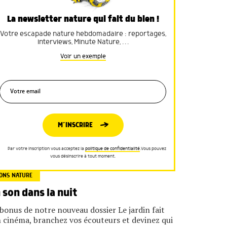
La newsletter nature qui fait du bien !
Votre escapade nature hebdomadaire : reportages,
interviews, Minute Nature, …
Voir un exemple
M’INSCRIRE
Par votre inscription vous acceptez la
politique de confidentialité
.Vous pouvez
vous désinscrire à tout moment.
ONS NATURE
 son dans la nuit
bonus de notre nouveau dossier Le jardin fait
 cinéma, branchez vos écouteurs et devinez qui