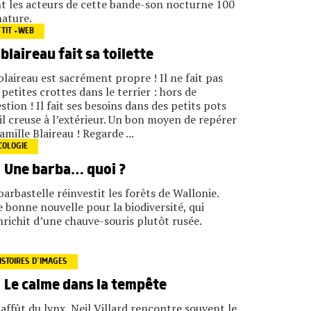
t les acteurs de cette bande-son nocturne 100
ature.
’TIT +WEB
 blaireau fait sa toilette
blaireau est sacrément propre ! Il ne fait pas
 petites crottes dans le terrier : hors de
stion ! Il fait ses besoins dans des petits pots
il creuse à l’extérieur. Un bon moyen de repérer
famille Blaireau ! Regarde ...
COLOGIE
Une barba… quoi ?
barbastelle réinvestit les forêts de Wallonie.
 bonne nouvelle pour la biodiversité, qui
nrichit d’une chauve-souris plutôt rusée.
ISTOIRES D’IMAGES
Le calme dans la tempête
’affût du lynx, Neil Villard rencontre souvent le