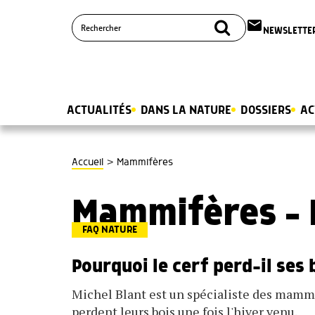
email
NEWSLETTE
ACTUALITÉS
DANS LA NATURE
DOSSIERS
AC
>
Accueil
Mammifères
Mammifères - 
FAQ NATURE
Pourquoi le cerf perd-il ses 
Michel Blant est un spécialiste des mammif
perdent leurs bois une fois l'hiver venu.