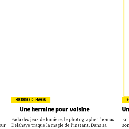
HISTOIRES D’IMAGES
S
Une hermine pour voisine
Un
Fada des jeux de lumière, le photographe Thomas
En 
our
Delahaye traque la magie de l’instant. Dans sa
son