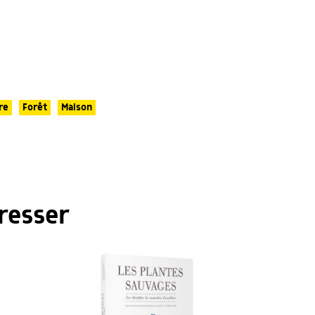
re
Forêt
Maison
resser