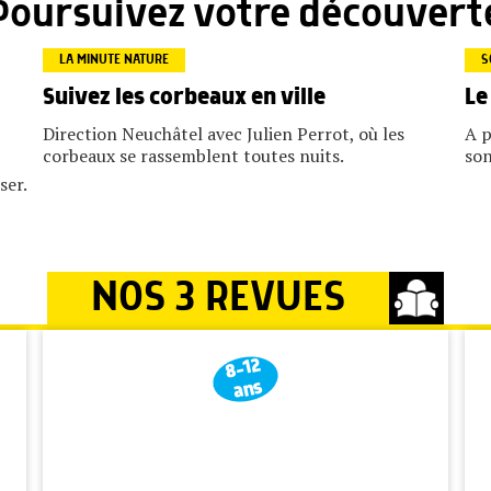
Poursuivez votre découvert
LA MINUTE NATURE
S
Suivez les corbeaux en ville
Le
Direction Neuchâtel avec Julien Perrot, où les
A p
corbeaux se rassemblent toutes nuits.
son
ser.
NOS 3 REVUES
8-12
ans