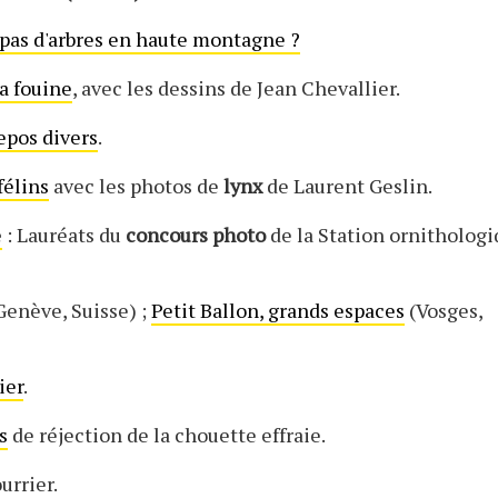
l pas d'arbres en haute montagne ?
la fouine
, avec les dessins de Jean Chevallier.
epos divers
.
félins
avec les photos de
lynx
de Laurent Geslin.
e
: Lauréats du
concours
photo
de la Station ornitholog
Genève, Suisse) ;
Petit Ballon, grands espaces
(Vosges,
ier
.
s
de réjection de la chouette effraie.
urrier.