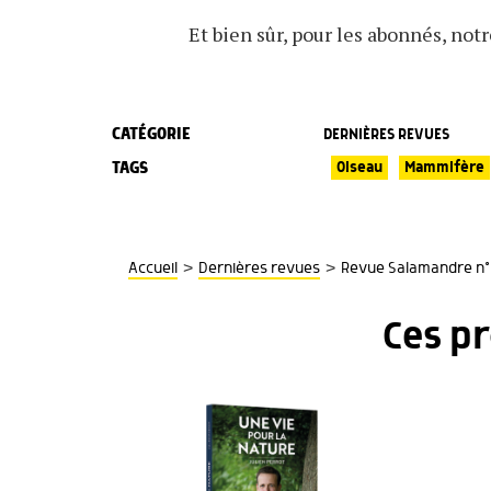
Et bien sûr, pour les abonnés, not
CATÉGORIE
DERNIÈRES REVUES
TAGS
Oiseau
Mammifère
>
>
Accueil
Dernières revues
Revue Salamandre n° 
Ces p