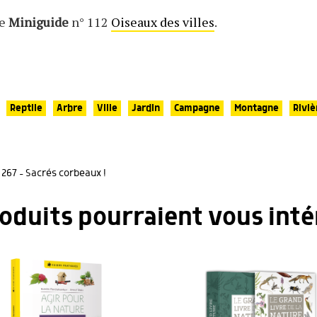
re
Miniguide
n° 112
Oiseaux des villes
.
Reptile
Arbre
Ville
Jardin
Campagne
Montagne
Riviè
267 – Sacrés corbeaux !
roduits pourraient vous inté