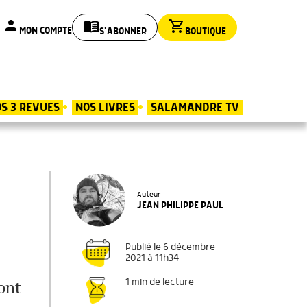
person
menu_book
shopping_cart
MON COMPTE
S'ABONNER
BOUTIQUE
S 3 REVUES
NOS LIVRES
SALAMANDRE TV
Auteur
JEAN PHILIPPE PAUL
Publié le 6 décembre
2021 à 11h34
ont
1 min de lecture