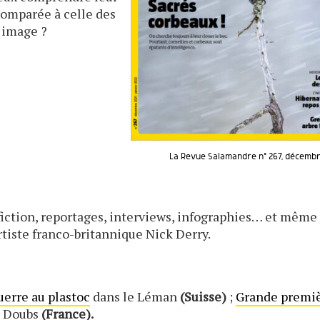
 comparée à celle des
r image ?
La Revue Salamandre n° 267, décembr
fiction, reportages, interviews, infographies… et même
artiste franco-britannique Nick Derry.
guerre au plastoc
dans le Léman
(Suisse)
;
Grande premi
e Doubs
(France).