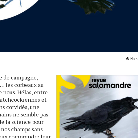
© Nick
le de campagne,
e… les corbeaux au
e nous. Hélas, entre
 hitchcockiennes et
ins corvidés, une
mains ne semble pas
de la science pour
e nos champs sans
ieux comprendre leur