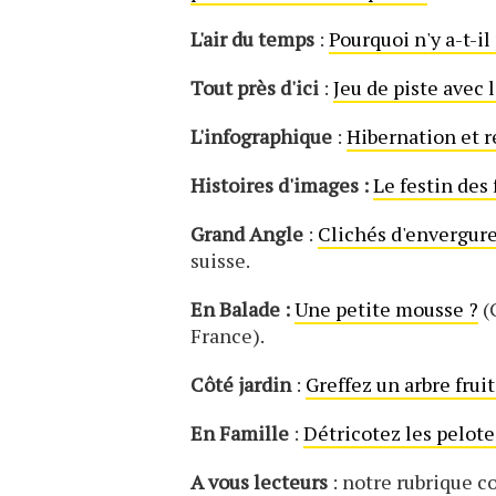
L'air du temps
:
Pourquoi n'y a-t-i
Tout près d'ici
:
Jeu de piste avec 
L'infographique
:
Hibernation et r
Histoires d'images :
Le festin des 
Grand Angle
:
Clichés d'envergur
suisse.
En Balade :
Une petite mousse ?
(
France).
Côté jardin
:
Greffez un arbre fruit
En Famille
:
Détricotez les pelote
A vous lecteurs
: notre rubrique co