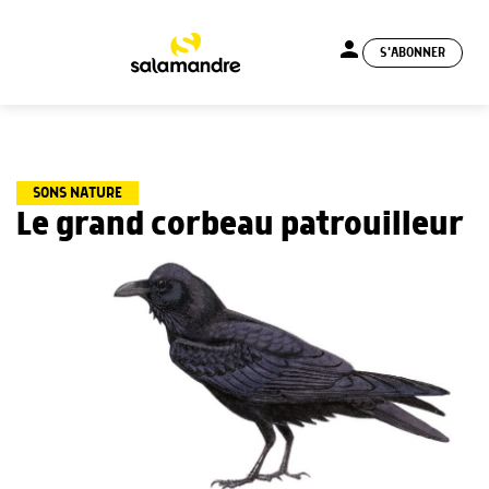
person
S'ABONNER
menu
SONS NATURE
Le grand corbeau patrouilleur