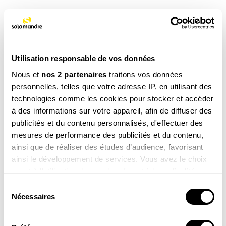
DÉCOUVRIR TOUS NOS PRODUITS
Utilisation responsable de vos données
Poursuivez votre découverte
Nous et
nos 2 partenaires
traitons vos données
ÉCOLOGIE
personnelles, telles que votre adresse IP, en utilisant des
Reportage : à la recherche de nids de
technologies comme les cookies pour stocker et accéder
à des informations sur votre appareil, afin de diffuser des
gypaètes dans les Préalpes
publicités et du contenu personnalisés, d'effectuer des
Pour protéger les nouveaux couples de gypaètes qui
mesures de performance des publicités et du contenu,
s’installent dans les Préalpes, il faut d’abord trouver leur
ainsi que de réaliser des études d’audience, favorisant
refuge. La longue-vue est de sortie.
ainsi le développement de services. Vous avez le choix
BALADES
quant à l'utilisation de vos données et à leurs finalités.
Que de vie à Lesperi !
Vous pouvez modifier ou retirer votre consentement à
Sélection
Envie de papillons foisonnants, de prairies multicolores
tout moment en consultant la Déclaration relative aux
Nécessaires
du
et de rapaces majestueux ? Rendez-vous en vallée de la
cookies ou en cliquant sur l'icône de confidentialité.
consentement
Sye, au pied du Vercors.
PHOTOS