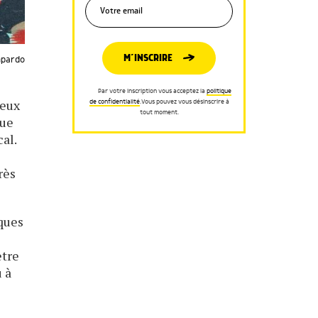
M’INSCRIRE
mpardo
Par votre inscription vous acceptez la
politique
eux
de confidentialité
.Vous pouvez vous désinscrire à
tout moment.
que
al.
rès
iques
ètre
u à
e