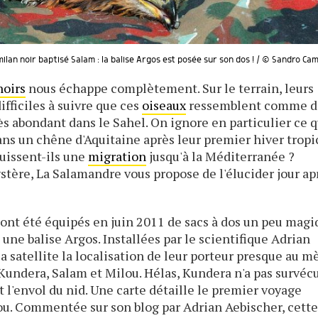
lan noir baptisé Salam : la balise Argos est posée sur son dos ! / © Sandro Ca
noirs
nous échappe complètement. Sur le terrain, leurs
fficiles à suivre que ces
oiseaux
ressemblent comme d
ès abondant dans le Sahel. On ignore en particulier ce 
ans un chêne d'Aquitaine après leur premier hiver tropic
quissent-ils une
migration
jusqu'à la Méditerranée ?
tère, La Salamandre vous propose de l'élucider jour ap
x ont été équipés en juin 2011 de sacs à dos un peu mag
e balise Argos. Installées par le scientifique Adrian
a satellite la localisation de leur porteur presque au m
 Kundera, Salam et Milou. Hélas, Kundera n'a pas survéc
t l'envol du nid. Une carte détaille le premier voyage
ou. Commentée sur son blog par Adrian Aebischer, cett