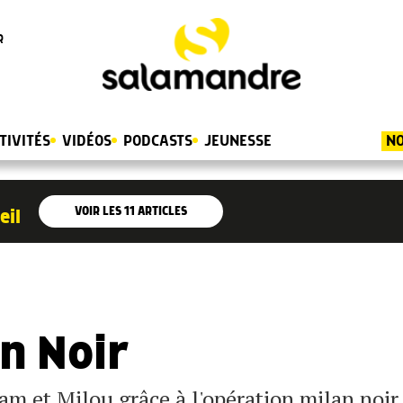
R
TIVITÉS
VIDÉOS
PODCASTS
JEUNESSE
NO
VOIR LES
11
ARTICLES
eil
n Noir
lam et Milou grâce à l'opération milan noir