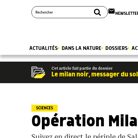
email
NEWSLETTE
ACTUALITÉS
DANS LA NATURE
DOSSIERS
AC
Cet article fait partie du dossier
Le milan noir, messager du sol
SCIENCES
Opération Mila
Suivez en direct le périple de Sa