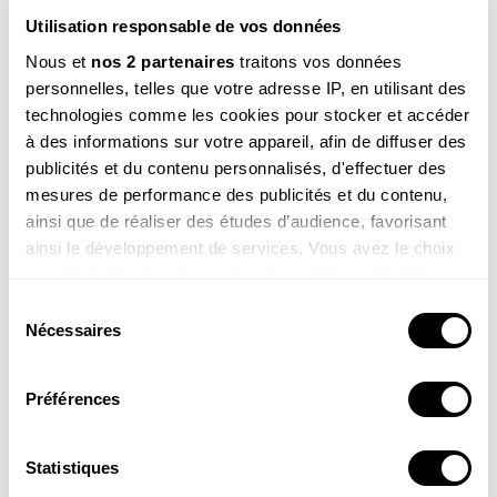
Utilisation responsable de vos données
REVUE EN LIGNE
Nous et
nos 2 partenaires
traitons vos données
personnelles, telles que votre adresse IP, en utilisant des
technologies comme les cookies pour stocker et accéder
JE M’ABONNE
A partir de 39€ / an
à des informations sur votre appareil, afin de diffuser des
publicités et du contenu personnalisés, d'effectuer des
mesures de performance des publicités et du contenu,
ainsi que de réaliser des études d’audience, favorisant
ainsi le développement de services. Vous avez le choix
quant à l'utilisation de vos données et à leurs finalités.
CATÉGORIE
Vous pouvez modifier ou retirer votre consentement à
Sélection
DESSINS NATURE
tout moment en consultant la Déclaration relative aux
Nécessaires
du
TAGS
cookies ou en cliquant sur l'icône de confidentialité.
consentement
Oiseau
Campagne
Forêt
Préférences
Si vous le permettez, nous aimerions également :
Collecter des informations sur votre localisation
géographique qui peuvent être précises à plusieurs
Statistiques
Ces produits pourraient vous
mètres près