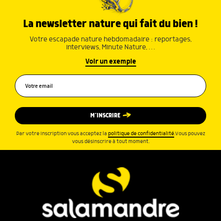
La newsletter nature qui fait du bien !
Votre escapade nature hebdomadaire : reportages,
interviews, Minute Nature, …
Voir un exemple
M’INSCRIRE
Par votre inscription vous acceptez la
politique de confidentialité
.Vous pouvez
vous désinscrire à tout moment.