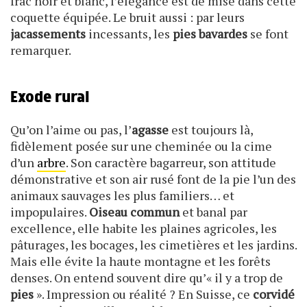
frac noir et blanc, l’élégance est de mise dans cette
coquette équipée. Le bruit aussi : par leurs
jacassements
incessants, les
pies bavardes
se font
remarquer.
Exode rural
Qu’on l’aime ou pas, l’
agasse
est toujours là,
fidèlement posée sur une cheminée ou la cime
d’un
arbre
. Son caractère bagarreur, son attitude
démonstrative et son air rusé font de la pie l’un des
animaux sauvages les plus familiers… et
impopulaires.
Oiseau commun
et banal par
excellence, elle habite les plaines agricoles, les
pâturages, les bocages, les cimetières et les jardins.
Mais elle évite la haute montagne et les forêts
denses. On entend souvent dire qu’« il y a trop de
pies
». Impression ou réalité ? En Suisse, ce
corvidé