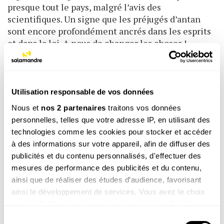
presque tout le pays, malgré l’avis des
scientifiques. Un signe que les préjugés d’antan
sont encore profondément ancrés dans les esprits
et dans la loi. A nous de changer les choses !
Piège à pie
Utilisation responsable de vos données
Nous et
nos 2 partenaires
traitons vos données
Totalement légal, le
piégeage
est pratiqué
personnelles, telles que votre adresse IP, en utilisant des
par des piégeurs agréés dans une grande
technologies comme les cookies pour stocker et accéder
partie des départements français. Il consiste à
à des informations sur votre appareil, afin de diffuser des
attirer les agasses dans une cage
publicités et du contenu personnalisés, d'effectuer des
compartimentée à l’aide d’une pie captive
mesures de performance des publicités et du contenu,
baptisée appelant.
ainsi que de réaliser des études d’audience, favorisant
ainsi le développement de services. Vous avez le choix
quant à l'utilisation de vos données et à leurs finalités.
Vous pouvez modifier ou retirer votre consentement à
Sélection