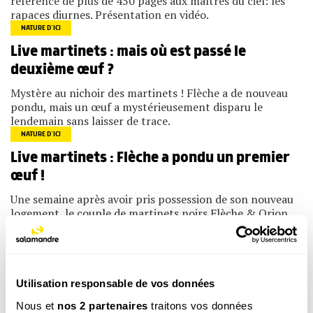
référence de plus de 450 pages aux maîtres du ciel: les
rapaces diurnes. Présentation en vidéo.
NATURE D’ICI
Live martinets : mais où est passé le
deuxième œuf ?
Mystère au nichoir des martinets ! Flèche a de nouveau
pondu, mais un œuf a mystérieusement disparu le
lendemain sans laisser de trace.
NATURE D’ICI
Live martinets : Flèche a pondu un premier
œuf !
Une semaine après avoir pris possession de son nouveau
logement, le couple de martinets noirs Flèche & Orion
vient de pondre un premier œuf. Notre suivi en direct!
NATURE D’ICI
Utilisation responsable de vos données
Les martinets Flèche & Orion sont de
Nous et
nos 2 partenaires
traitons vos données