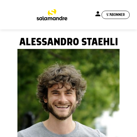
person
S'ABONNER
menu
ALESSANDRO STAEHLI