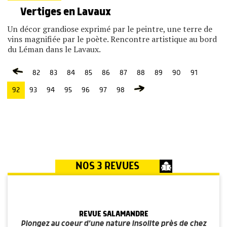
Vertiges en Lavaux
Un décor grandiose exprimé par le peintre, une terre de
vins magnifiée par le poète. Rencontre artistique au bord
du Léman dans le Lavaux.
82
83
84
85
86
87
88
89
90
91
92
93
94
95
96
97
98
NOS 3 REVUES
REVUE SALAMANDRE
Plongez au coeur d'une nature insolite près de chez