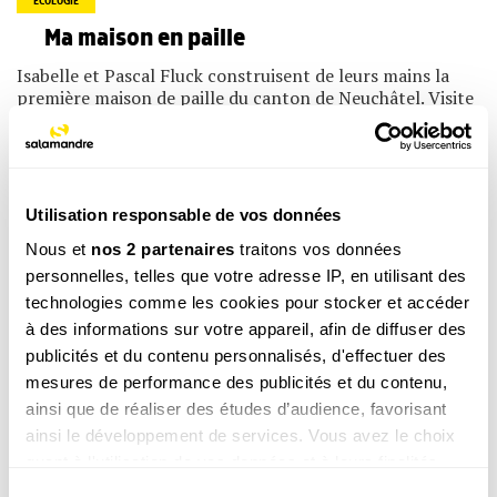
ÉCOLOGIE
Ma maison en paille
Isabelle et Pascal Fluck construisent de leurs mains la
première maison de paille du canton de Neuchâtel. Visite
guidée d'un chantier écologiquement exemplaire.
SCIENCES
Le castor au fil des siècles
Petites histoires au fil des siècles autour du castor, un
Utilisation responsable de vos données
animal exterminé puis réintroduit.
Nous et
nos 2 partenaires
traitons vos données
DESSINS NATURE
personnelles, telles que votre adresse IP, en utilisant des
Le castor, jardinier malgré lui
technologies comme les cookies pour stocker et accéder
à des informations sur votre appareil, afin de diffuser des
Révélations sur le castor jardinier par celui qui devrait le
plus s'en plaindre: un vieux saule. Et pourtant, l'absence
publicités et du contenu personnalisés, d'effectuer des
du castor révèle une surprise.
mesures de performance des publicités et du contenu,
PHOTOS
ainsi que de réaliser des études d’audience, favorisant
L’épopée des castors juniors
ainsi le développement de services. Vous avez le choix
quant à l'utilisation de vos données et à leurs finalités.
Dans leur hutte ou leur terrier, les castors vivent en
Vous pouvez modifier ou retirer votre consentement à
petits clans très soudés. Voici les dessous d'une véritable
Sélection