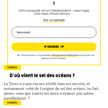
!
Votre escapade nature hebdomadaire : reportages,
interviews, Minute Nature, …
Voir un exemple
M’INSCRIRE
Par votre inscription vous acceptez la
politique de confidentialité
.Vous pouvez vous
désinscrire à tout moment.
SCIENCES
D’où vient le sel des océans ?
La Terre n'a pas encore révélé tous ses secrets, et
notamment celui de l'origine du sel des océans. Au fait ,
saviez-vous que toutes les mers n'étaient pas salées
pareillement ?
SCIENCES