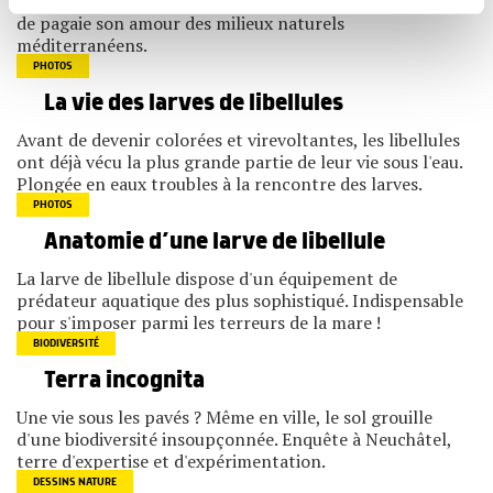
fond de son kayak, Mathieu Slaghenauffi distille à coups
partageons également des informations sur l'utilisation de
de pagaie son amour des milieux naturels
notre site avec nos partenaires de médias sociaux, de
méditerranéens.
publicité et d'analyse, qui peuvent combiner celles-ci
avec d'autres informations que vous leur avez fournies
PHOTOS
ou qu'ils ont collectées lors de votre utilisation de leurs
La vie des larves de libellules
services.
Avant de devenir colorées et vire­voltantes, les libellules
ont déjà vécu la plus grande partie de leur vie sous l'eau.
Plongée en eaux troubles à la rencontre des larves.
PHOTOS
Anatomie d’une larve de libellule
La larve de libellule dispose d'un équipement de
prédateur aquatique des plus sophistiqué. Indispensable
pour s'imposer parmi les terreurs de la mare !
BIODIVERSITÉ
Terra incognita
Une vie sous les pavés ? Même en ville, le sol grouille
d'une biodiversité insoupçonnée. Enquête à Neuchâtel,
terre d'expertise et d'expérimentation.
DESSINS NATURE