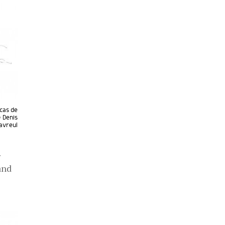
 cas de
© Denis
lavreul
r
and