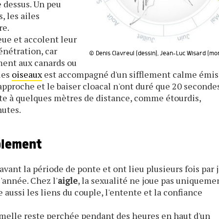
e dessus. Un peu
, les ailes
re.
ue et accolent leur
énétration, car
© Denis Clavreul (dessin), Jean-Luc Wisard (m
ment aux canards ou
les
oiseaux
est accompagné d'un sifflement calme émis
'approche et le baiser cloacal n'ont duré que 20 secondes
ite à quelques mètres de distance, comme étourdis,
nutes.
plement
vant la période de ponte et ont lieu plusieurs fois par j
l'année. Chez l'
aigle
, la sexualité ne joue pas uniqueme
e aussi les liens du couple, l'entente et la confiance
femelle reste perchée pendant des heures en haut d'un