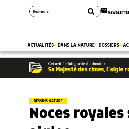
email
NEWSLETTE
ACTUALITÉS
DANS LA NATURE
DOSSIERS
AC
Cet article fait partie du dossier
Sa Majesté des cimes, l’aigle r
DESSINS NATURE
Noces royales 