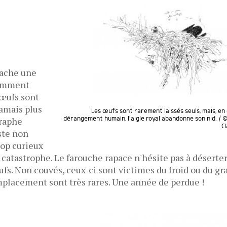
ache une
tamment
 œufs sont
jamais plus
Les œufs sont rarement laissés seuls, mais, en
dérangement humain, l'aigle royal abandonne son nid. / 
graphe
C
ste non
rop curieux
a catastrophe. Le farouche rapace n'hésite pas à déserte
ufs. Non couvés, ceux-ci sont victimes du froid ou du gr
mplacement sont très rares. Une année de perdue !