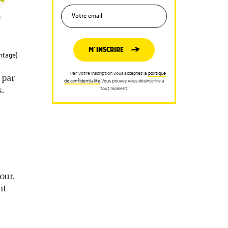
M’INSCRIRE
ontage)
Par votre inscription vous acceptez la
politique
 par
de confidentialité
.Vous pouvez vous désinscrire à
.
tout moment.
our.
nt