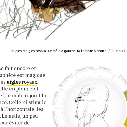
Couples d'aigles royaux. Le mâle à gauche, la femelle à droite. / © Denis C
se fait encore et
mosphère est magique.
les
aigles
royaux
.
le en plein ciel,
f, le mâle rejoint la
nce. Celle-ci stimule
à l'horizontale, les
. Le mâle, un peu
our éviter de