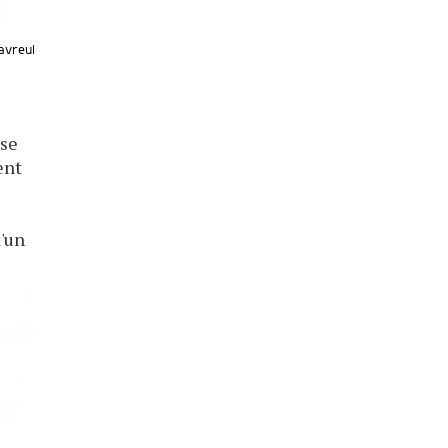
avreul
sse
ent
l
d'un