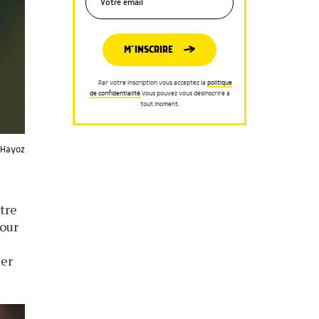
M’INSCRIRE
Par votre inscription vous acceptez la
politique
de confidentialité
.Vous pouvez vous désinscrire à
tout moment.
t Hayoz
ntre
pour
ler