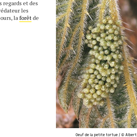
des regards et des
rédateur les
ours, la
forêt
de
Oeuf de la petite tortue / © Alber