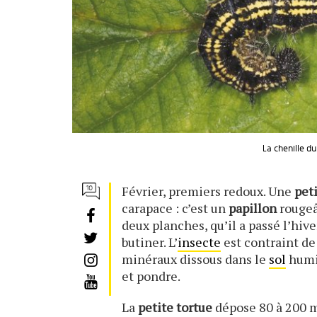
La chenille d
Février, premiers redoux. Une
pet
carapace : c’est un
papillon
rougeât
deux planches, qu’il a passé l’hiv
butiner. L’
insecte
est contraint de
minéraux dissous dans le
sol
humid
et pondre.
La
petite tortue
dépose 80 à 200 m