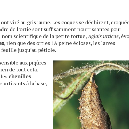
ont viré au gris jaune. Les coques se déchirent, croqué
dre de l’ortie sont suffisamment nourrissantes pour
e nom scientifique de la petite tortue,
Aglais urticae
, év
es
, rien que des orties ! A peine écloses, les larves
feuille jusqu’au pétiole.
nsensible aux piqûres
ien de tout cela.
 les
chenilles
ls
urticants à la base,