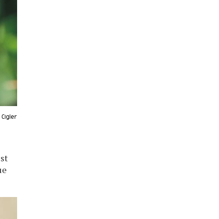
 Cigler
est
ue