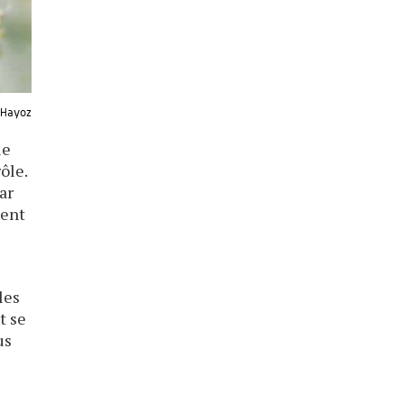
t Hayoz
le
ôle.
ar
ment
2
les
t se
us