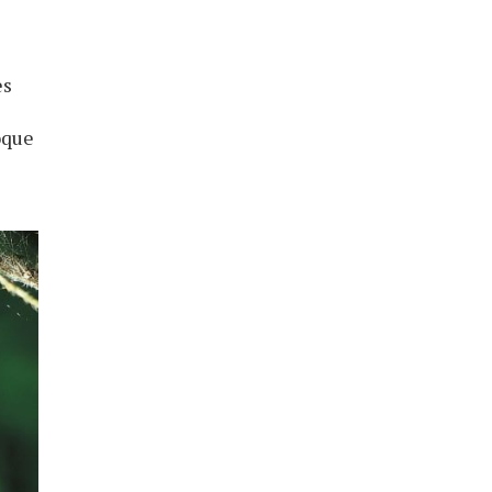
es
oque