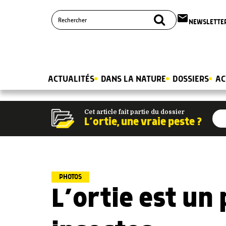
email
NEWSLETTE
ACTUALITÉS
DANS LA NATURE
DOSSIERS
AC
Cet article fait partie du dossier
L’ortie, une vraie peste ?
PHOTOS
L’ortie est un