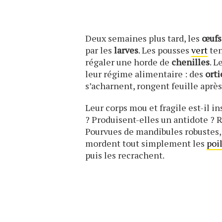
Deux semaines plus tard, les
œufs
par les
larves
. Les pousses
vert
ten
régaler une horde de
chenilles
. L
leur régime alimentaire : des
orti
s’acharnent, rongent feuille après 
Leur corps mou et fragile est-il i
? Produisent-elles un antidote ? R
Pourvues de mandibules robustes,
mordent tout simplement les
poi
puis les recrachent.