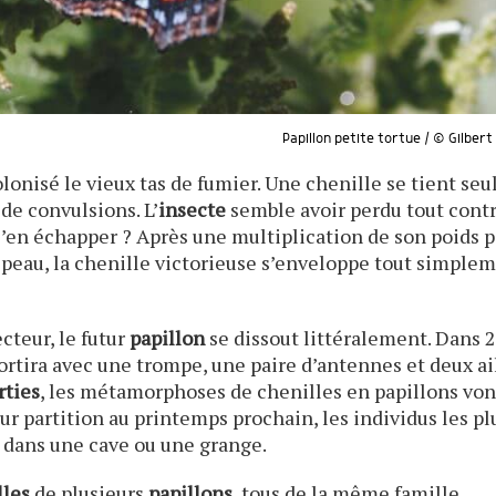
Papillon petite tortue / © Gilber
lonisé le vieux tas de fumier. Une chenille se tient seu
 de convulsions. L’
insecte
semble avoir perdu tout contr
s’en échapper ? Après une multiplication de son poids p
peau, la chenille victorieuse s’enveloppe tout simple
cteur, le futur
papillon
se dissout littéralement. Dans 
ortira avec une trompe, une paire d’antennes et deux ai
rties
, les métamorphoses de chenilles en papillons von
ur partition au printemps prochain, les individus les pl
r dans une cave ou une grange.
lles
de plusieurs
papillons
, tous de la même famille.