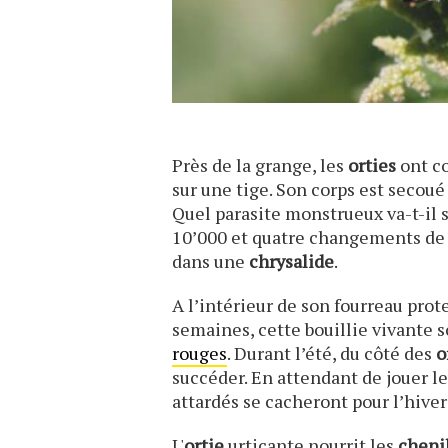
Près de la grange, les
orties
ont co
sur une tige. Son corps est secoué
Quel parasite monstrueux va-t-il 
10’000 et quatre changements de 
dans une
chrysalide
.
A l’intérieur de son fourreau prote
semaines, cette bouillie vivante s
rouges
. Durant l’été, du côté des
o
succéder. En attendant de jouer le
attardés se cacheront pour l’hive
L'
ortie
urticante nourrit les
cheni