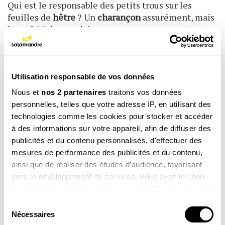
Qui est le responsable des petits trous sur les
feuilles de
hêtre
? Un
charançon
assurément, mais
lequel ? Réponse
ici
.
Découvrez d'autres résidents permanents et
occasionnels de l'
ortie
ici
.
Utilisation responsable de vos données
Retrouvez la totalité du dossier consacré à l’
ortie
:
Nous et
nos 2 partenaires
traitons vos données
L’ortie, une vraie peste ?
personnelles, telles que votre adresse IP, en utilisant des
technologies comme les cookies pour stocker et accéder
à des informations sur votre appareil, afin de diffuser des
publicités et du contenu personnalisés, d'effectuer des
mesures de performance des publicités et du contenu,
ainsi que de réaliser des études d’audience, favorisant
La newsletter nature qui fait du bien !
ainsi le développement de services. Vous avez le choix
quant à l'utilisation de vos données et à leurs finalités.
Votre escapade nature hebdomadaire : reportages,
Vous pouvez modifier ou retirer votre consentement à
interviews, Minute Nature, …
Sélection
tout moment en consultant la Déclaration relative aux
Nécessaires
Voir un exemple
du
cookies ou en cliquant sur l'icône de confidentialité.