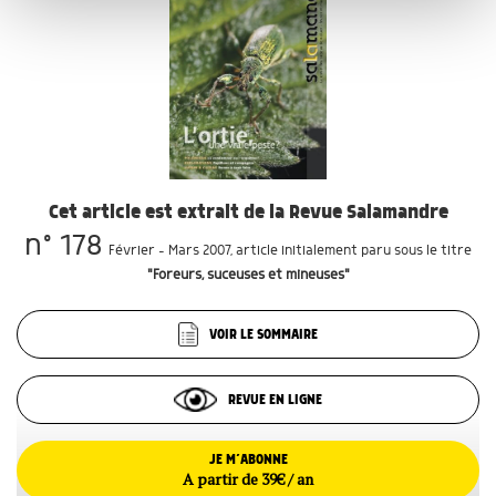
publicité et d'analyse, qui peuvent combiner celles-ci
avec d'autres informations que vous leur avez fournies
ou qu'ils ont collectées lors de votre utilisation de leurs
services.
Cet article est extrait de la Revue Salamandre
n° 178
Février - Mars 2007
, article initialement paru sous le titre
"Foreurs, suceuses et mineuses"
VOIR LE SOMMAIRE
REVUE EN LIGNE
JE M’ABONNE
A partir de 39€ / an