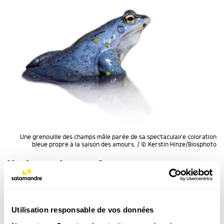
Une grenouille des champs mâle parée de sa spectaculaire coloration
bleue propre à la saison des amours. / © Kerstin Hinze/Biosphoto
Vertes ou brunes ?
Les cinq espèces de
grenouilles brunes
présentées
ici sont toutes terrestres et forestières. La couleur
Utilisation responsable de vos données
de leur peau est plutôt brune, parfois rouge, jaune