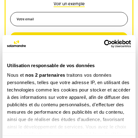
Voir un exemple
M’INSCRIRE
Par votre inscription vous acceptez la
politique de confidentialité
.Vous pouvez
vous désinscrire à tout moment.
Utilisation responsable de vos données
Nous et
nos 2 partenaires
traitons vos données
Article ouvert aux
personnelles, telles que votre adresse IP, en utilisant des
abonnés
technologies comme les cookies pour stocker et accéder
de la
Revue
à des informations sur votre appareil, afin de diffuser des
Salamandre
publicités et du contenu personnalisés, d'effectuer des
mesures de performance des publicités et du contenu,
ainsi que de réaliser des études d’audience, favorisant
ainsi le développement de services. Vous avez le choix
quant à l'utilisation de vos données et à leurs finalités.