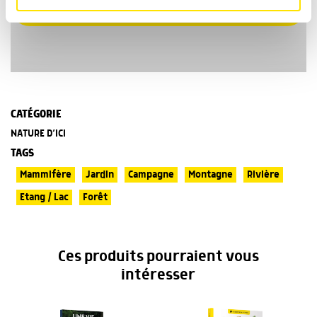
JE M’ABONNE
médias sociaux et d'analyser notre trafic. Nous
A partir de 39€ / an
partageons également des informations sur l'utilisation de
notre site avec nos partenaires de médias sociaux, de
publicité et d'analyse, qui peuvent combiner celles-ci
avec d'autres informations que vous leur avez fournies
ou qu'ils ont collectées lors de votre utilisation de leurs
services.
CATÉGORIE
NATURE D’ICI
TAGS
Mammifère
Jardin
Campagne
Montagne
Rivière
Etang / Lac
Forêt
Ces produits pourraient vous
intéresser