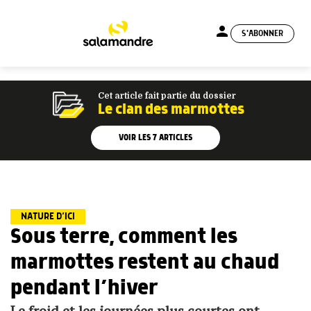
person
S'ABONNER
menu
Cet article fait partie du dossier
Le clan des marmottes
VOIR LES
7
ARTICLES
NATURE D’ICI
Sous terre, comment les
marmottes restent au chaud
pendant l’hiver
Le froid et les journées plus courtes ont