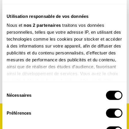
Utilisation responsable de vos données
Agir pour la nature – Balcons
L’école à ciel ouvert, 2e
Nous et
nos 2 partenaires
traitons vos données
et terrasses
édition
personnelles, telles que votre adresse IP, en utilisant des
19.90
€
29.90
€
technologies comme les cookies pour stocker et accéder
à des informations sur votre appareil, afin de diffuser des
COMMANDER
COMMANDER
publicités et du contenu personnalisés, d'effectuer des
mesures de performance des publicités et du contenu,
ainsi que de réaliser des études d’audience, favorisant
ainsi le développement de services. Vous avez le choix
quant à l'utilisation de vos données et à leurs finalités.
DÉCOUVRIR TOUS NOS LIVRES
Vous pouvez modifier ou retirer votre consentement à
Sélection
tout moment en consultant la Déclaration relative aux
Nécessaires
du
cookies ou en cliquant sur l'icône de confidentialité.
consentement
Préférences
Si vous le permettez, nous aimerions également :
Collecter des informations sur votre localisation