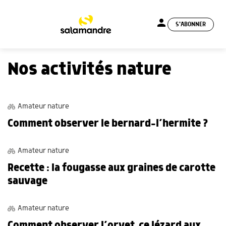
person
S'ABONNER
menu
Nos activités nature
OBSERVATIONS
Amateur nature
Comment observer le bernard-l’hermite ?
DOSSIERS
Amateur nature
Recette : la fougasse aux graines de carotte
sauvage
OBSERVATIONS
Amateur nature
Comment observer l’orvet, ce lézard aux