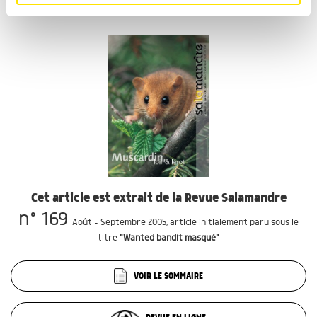
médias sociaux et d'analyser notre trafic. Nous
partageons également des informations sur l'utilisation de
notre site avec nos partenaires de médias sociaux, de
publicité et d'analyse, qui peuvent combiner celles-ci
avec d'autres informations que vous leur avez fournies
ou qu'ils ont collectées lors de votre utilisation de leurs
services.
Cet article est extrait de la Revue Salamandre
n° 169
Août - Septembre 2005
, article initialement paru sous le
titre
"Wanted bandit masqué"
VOIR LE SOMMAIRE