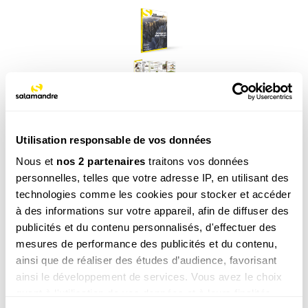
Abonnement 1 an, Revue Salamandre (13-
99 ans)
Utilisation responsable de vos données
39.00
€
Nous et
nos 2 partenaires
traitons vos données
COMMANDER
personnelles, telles que votre adresse IP, en utilisant des
technologies comme les cookies pour stocker et accéder
à des informations sur votre appareil, afin de diffuser des
publicités et du contenu personnalisés, d'effectuer des
mesures de performance des publicités et du contenu,
ainsi que de réaliser des études d’audience, favorisant
ainsi le développement de services. Vous avez le choix
quant à l'utilisation de vos données et à leurs finalités.
La newsletter nature qui fait du bien !