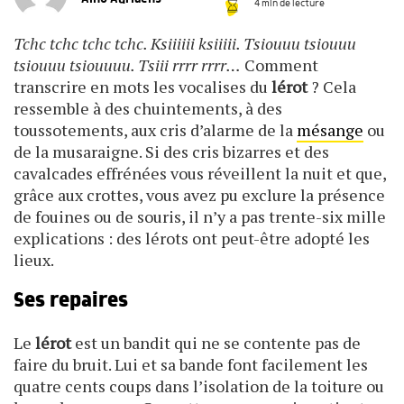
4 min de lecture
Tchc tchc tchc tchc. Ksiiiiii ksiiiii. Tsiouuu tsiouuu
tsiouuu tsiouuuu. Tsiii rrrr rrrr…
Comment
transcrire en mots les vocalises du
lérot
? Cela
ressemble à des chuintements, à des
toussotements, aux cris d’alarme de la
mésange
ou
de la musaraigne. Si des cris bizarres et des
cavalcades effrénées vous réveillent la nuit et que,
grâce aux crottes, vous avez pu exclure la présence
de fouines ou de souris, il n’y a pas trente-six mille
explications : des lérots ont peut-être adopté les
lieux.
Ses repaires
Le
lérot
est un bandit qui ne se contente pas de
faire du bruit. Lui et sa bande font facilement les
quatre cents coups dans l’isolation de la toiture ou