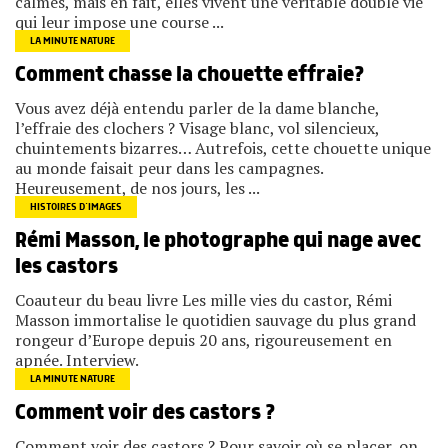
calmes, mais en fait, elles vivent une véritable double vie
qui leur impose une course ...
LA MINUTE NATURE
Comment chasse la chouette effraie?
Vous avez déjà entendu parler de la dame blanche,
l’effraie des clochers ? Visage blanc, vol silencieux,
chuintements bizarres… Autrefois, cette chouette unique
au monde faisait peur dans les campagnes.
Heureusement, de nos jours, les ...
HISTOIRES D’IMAGES
Rémi Masson, le photographe qui nage avec
les castors
Coauteur du beau livre Les mille vies du castor, Rémi
Masson immortalise le quotidien sauvage du plus grand
rongeur d’Europe depuis 20 ans, rigoureusement en
apnée. Interview.
LA MINUTE NATURE
Comment voir des castors ?
Comment voir des castors ? Pour savoir où se placer, on