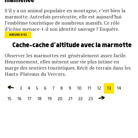
malmenée
S’il y a un animal populaire en montagne, c’est bien la
marmotte. Autrefois persécutée, elle est aujourd’hui
l’emblème touristique de nombreux massifs. Ce rôle
d’icône menace-t-il son identité sauvage ? Enquête.
NATURE D’ICI
Cache-cache d’altitude avec la marmotte
Observer les marmottes est généralement assez facile.
Heureusement, elles mènent une vie plus intime en
marge des sentiers touristiques. Récit de terrain dans les
Hauts-Plateaux du Vercors.
3
4
5
6
7
8
9
10
11
12
13
14
15
16
17
18
19
20
21
22
23