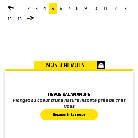
1
2
3
4
5
6
7
8
9
10
11
12
13
14
15
NOS 3 REVUES
REVUE SALAMANDRE
Plongez au coeur d'une nature insolite près de chez
vous
Découvrir la revue