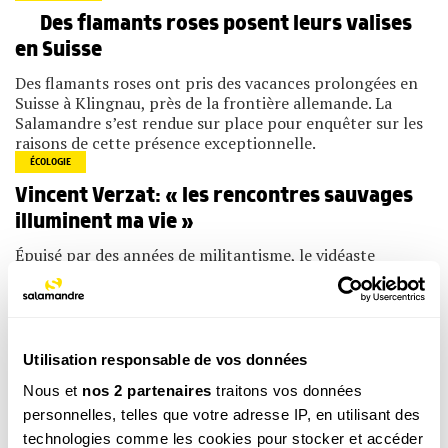
Des flamants roses posent leurs valises
en Suisse
Des flamants roses ont pris des vacances prolongées en
Suisse à Klingnau, près de la frontière allemande. La
Salamandre s’est rendue sur place pour enquêter sur les
raisons de cette présence exceptionnelle.
ÉCOLOGIE
Vincent Verzat: « les rencontres sauvages
illuminent ma vie »
Épuisé par des années de militantisme, le vidéaste
Vincent Verzat, plus connu sous le nom de sa chaîne
YouTube « Partager c’est sympa », a repris force en se
connectant à la nature tout autour de chez lui. Un film
spectaculaire raconte ...
ÉCOLOGIE
Utilisation responsable de vos données
Le documentaire de Vincent Verzat
Nous et
nos 2 partenaires
traitons vos données
disponible sur YouTube
personnelles, telles que votre adresse IP, en utilisant des
technologies comme les cookies pour stocker et accéder
« Le vivant qui se défend », premier documentaire de