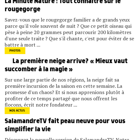
La Minute Nature : Tout connaître sur le
rougegorge
Savez-vous que le rougegorge familier a de grands yeux
parce qu'il vole souvent de nuit ? Que ce petit oiseau qui
pèse à peine 20 grammes peut parcourir 200 kilomètres
d'une seule traite ? Que s'il chante, c'est pour éviter de se
battre à mort ...
PHOTOS
La première neige arrive? « Mieux vaut
succomber à la magie »
Sur une large partie de nos régions, la neige fait sa
première incursion de la saison en cette semaine. La
promesse d'un chaos? Et si nous apprenions plutôt à
profiter de ce temps partagé que nous offrent les
flocons, écrit notre fondateur ...
NOS ACTUS
SalamandreTV fait peau neuve pour vous
simplifier la vie
Découvrez la nouvelle version de SalamandreTV. Notre